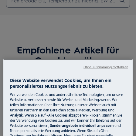
Empfohlene Artikel für
Geschirrspüler
Ohne Zustimmung fortfahren
Diese Website verwendet Cookies, um Ihnen ein
personalisiertes Nutzungserlebnis zu bieten.
Sternsymbol Machine Care
(Maschinenreinigung) leuchtet am Display
Wir verwenden Cookies und andere ähnliche Technologien, um unsere
Website zu verbessern sowie für Werbe- und Marketingzwecke. Wir
des Geschirrspülers auf
teilen Informationen über Ihre Nutzung unserer Website auch mit
unseren Partnern in den Bereichen soziale Medien, Werbung und
Analytik. Wenn Sie auf «Alle Cookies akzeptieren» klicken, stimmen Sie
Der Geschirrspüler zeigt die
der Verwendung von Cookies zu, und wir können
Ihr Erlebnis
auf der
Website personalisieren,
Sonderangebote individuell anpassen
und
Fehlermeldung i20, .20, C2, 2 x piepsen
Ihnen personalisierte Werbung anbieten. Wenn Sie auf «Ohne
oder 2 x blinken
Zustimmung fortfahren» klicken, blockieren Sie nicht essenzielle