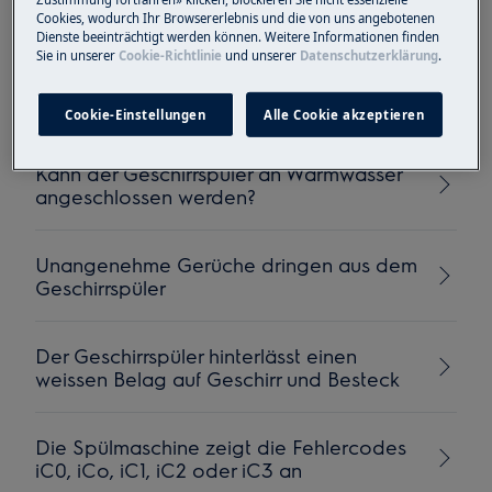
Cookies, wodurch Ihr Browsererlebnis und die von uns angebotenen
Dienste beeinträchtigt werden können. Weitere Informationen finden
Der Geschirrspüler zeigt die
Sie in unserer
Cookie-Richtlinie
und unserer
Datenschutzerklärung
.
Fehlermeldung i30, .30, C3, 3 x piepsen
oder 3 x blinken an
Cookie-Einstellungen
Alle Cookie akzeptieren
Kann der Geschirrspüler an Warmwasser
angeschlossen werden?
Unangenehme Gerüche dringen aus dem
Geschirrspüler
Der Geschirrspüler hinterlässt einen
weissen Belag auf Geschirr und Besteck
Die Spülmaschine zeigt die Fehlercodes
iC0, iCo, iC1, iC2 oder iC3 an