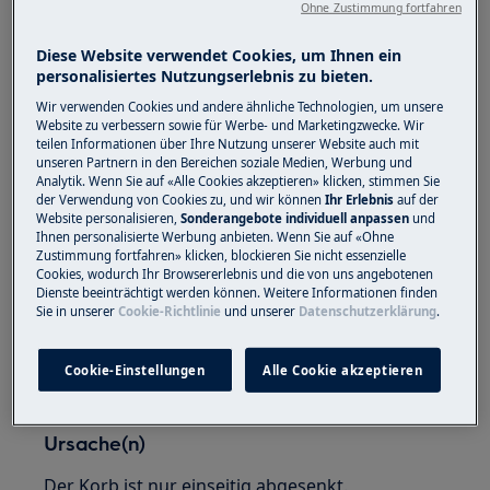
Ohne Zustimmung fortfahren
Der Korb muss beidseitig angehoben oder
abgesenkt sein (keine Schrägstellung).
Diese Website verwendet Cookies, um Ihnen ein
personalisiertes Nutzungserlebnis zu bieten.
Wir verwenden Cookies und andere ähnliche Technologien, um unsere
Website zu verbessern sowie für Werbe- und Marketingzwecke. Wir
teilen Informationen über Ihre Nutzung unserer Website auch mit
unseren Partnern in den Bereichen soziale Medien, Werbung und
Analytik. Wenn Sie auf «Alle Cookies akzeptieren» klicken, stimmen Sie
der Verwendung von Cookies zu, und wir können
Ihr Erlebnis
auf der
Website personalisieren,
Sonderangebote individuell anpassen
und
Ihnen personalisierte Werbung anbieten. Wenn Sie auf «Ohne
Zustimmung fortfahren» klicken, blockieren Sie nicht essenzielle
Cookies, wodurch Ihr Browsererlebnis und die von uns angebotenen
Dienste beeinträchtigt werden können. Weitere Informationen finden
Sie in unserer
Cookie-Richtlinie
und unserer
Datenschutzerklärung
.
Cookie-Einstellungen
Alle Cookie akzeptieren
Ursache(n)
Der Korb ist nur einseitig abgesenkt.