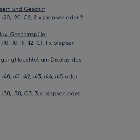
äsern und Geschirr
i20, .20, C2, 2 x piepsen oder 2
ux-Geschirrspüler
, .10, i11, i12, C1, 1 x piepsen
gung) leuchtet am Display des
0, i41, i42, i43, i44, i45 oder
 i30, .30, C3, 3 x piepsen oder