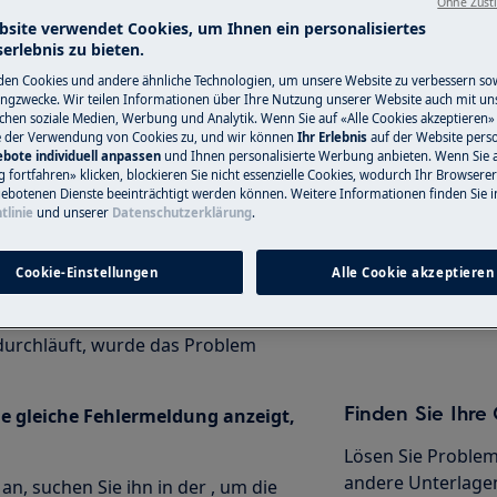
Ohne Zust
bsite verwendet Cookies, um Ihnen ein personalisiertes
erlebnis zu bieten.
tenkombination für RESET/CANCEL
en Cookies und andere ähnliche Technologien, um unsere Website zu verbessern so
nkombination ist Modell abhängig).
Service-Techni
ngzwecke. Wir teilen Informationen über Ihre Nutzung unserer Website auch mit un
ichen soziale Medien, Werbung und Analytik. Wenn Sie auf «Alle Cookies akzeptieren» 
e der Verwendung von Cookies zu, und wir können
Ihr Erlebnis
auf der Website perso
Haben Sie ein Pro
bote individuell anpassen
und Ihnen personalisierte Werbung anbieten. Wenn Sie 
nicht selbst löse
fortfahren» klicken, blockieren Sie nicht essenzielle Cookies, wodurch Ihr Browserer
 richtig schliesst.
ebotenen Dienste beeinträchtigt werden können. Weitere Informationen finden Sie i
Termin mit einem
d wieder zurück in die Nische
tlinie
und unserer
Datenschutzerklärung
.
Servicetechniker.
s keine Schläuche geknickt oder
hahn vollständig geöffnet ist.
Cookie-Einstellungen
Alle Cookie akzeptieren
len Sie ein geeignetes Programm
Service-Technik
urchläuft, wurde das Problem
Finden Sie Ihr
ie gleiche Fehlermeldung anzeigt,
Lösen Sie Problem
andere Unterlagen
n, suchen Sie ihn in der , um die