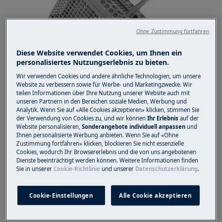
Ohne Zustimmung fortfahren
Diese Website verwendet Cookies, um Ihnen ein
personalisiertes Nutzungserlebnis zu bieten.
Wir verwenden Cookies und andere ähnliche Technologien, um unsere
Website zu verbessern sowie für Werbe- und Marketingzwecke. Wir
teilen Informationen über Ihre Nutzung unserer Website auch mit
unseren Partnern in den Bereichen soziale Medien, Werbung und
Geben Sie die Produktnummer bei der
Analytik. Wenn Sie auf «Alle Cookies akzeptieren» klicken, stimmen Sie
Bestellung über den ein, um sicherzustellen,
der Verwendung von Cookies zu, und wir können
Ihr Erlebnis
auf der
Website personalisieren,
Sonderangebote individuell anpassen
und
dass Sie die passenden Teile für Ihr
Ihnen personalisierte Werbung anbieten. Wenn Sie auf «Ohne
Geschirrspülermodell erhalten.
Zustimmung fortfahren» klicken, blockieren Sie nicht essenzielle
Cookies, wodurch Ihr Browsererlebnis und die von uns angebotenen
Haben Sie weitere Fragen, wenden Sie sich bitte
Dienste beeinträchtigt werden können. Weitere Informationen finden
Sie in unserer
Cookie-Richtlinie
und unserer
Datenschutzerklärung
.
an den Electrolux Kundendienst, halten Sie bitte
die folgenden Gerätedaten bereit.
Cookie-Einstellungen
Alle Cookie akzeptieren
Modell-, Produkt- (PNC), ELC- und
Seriennummer. Diese Informationen finden Sie