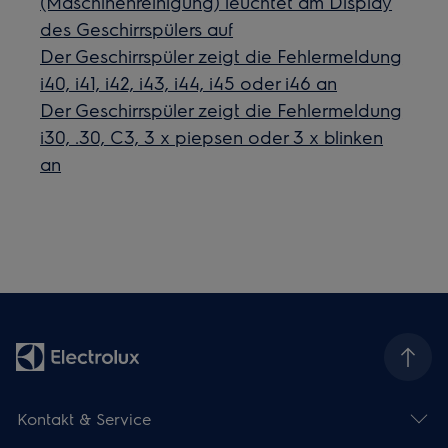
(Maschinenreinigung) leuchtet am Display
des Geschirrspülers auf
Der Geschirrspüler zeigt die Fehlermeldung
i40, i41, i42, i43, i44, i45 oder i46 an
Der Geschirrspüler zeigt die Fehlermeldung
i30, .30, C3, 3 x piepsen oder 3 x blinken
an
Kontakt & Service