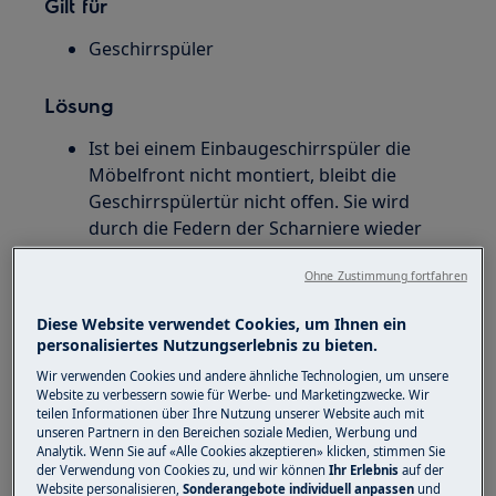
Gilt für
Geschirrspüler
Lösung
Ist bei einem Einbaugeschirrspüler die
Möbelfront nicht montiert, bleibt die
Geschirrspülertür nicht offen. Sie wird
durch die Federn der Scharniere wieder
geschlossen.
Ohne Zustimmung fortfahren
Die Türscharnierfeder kann nicht manuell
eingestellt werden.
Diese Website verwendet Cookies, um Ihnen ein
Montieren sie eine geeignete Türfront.
personalisiertes Nutzungserlebnis zu bieten.
Wurde der Einbaugeschirrspüler erst vor
Wir verwenden Cookies und andere ähnliche Technologien, um unsere
kurzem installiert, ist die Möbelfrontplatte
Website zu verbessern sowie für Werbe- und Marketingzwecke. Wir
möglicherweise zu leicht. Wenden Sie sich
teilen Informationen über Ihre Nutzung unserer Website auch mit
unseren Partnern in den Bereichen soziale Medien, Werbung und
in diesem Fall an den Installateur.
Analytik. Wenn Sie auf «Alle Cookies akzeptieren» klicken, stimmen Sie
der Verwendung von Cookies zu, und wir können
Ihr Erlebnis
auf der
Website personalisieren,
Sonderangebote individuell anpassen
und