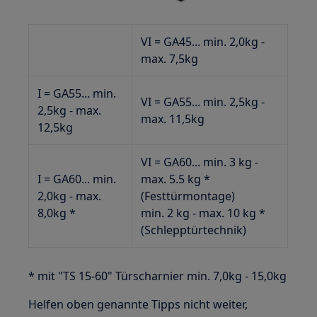
VI = GA45... min. 2,0kg -
max. 7,5kg
I = GA55... min.
VI = GA55... min. 2,5kg -
2,5kg - max.
max. 11,5kg
12,5kg
VI = GA60... min. 3 kg -
I = GA60... min.
max. 5.5 kg *
2,0kg - max.
(Festtürmontage)
8,0kg *
min. 2 kg - max. 10 kg *
(Schlepptürtechnik)
* mit "TS 15-60" Türscharnier min. 7,0kg - 15,0kg
Helfen oben genannte Tipps nicht weiter,