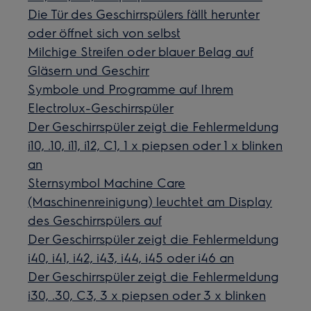
Die Tür des Geschirrspülers fällt herunter
oder öffnet sich von selbst
Milchige Streifen oder blauer Belag auf
Gläsern und Geschirr
Symbole und Programme auf Ihrem
Electrolux-Geschirrspüler
Der Geschirrspüler zeigt die Fehlermeldung
i10, .10, i11, i12, C1, 1 x piepsen oder 1 x blinken
an
Sternsymbol Machine Care
(Maschinenreinigung) leuchtet am Display
des Geschirrspülers auf
Der Geschirrspüler zeigt die Fehlermeldung
i40, i41, i42, i43, i44, i45 oder i46 an
Der Geschirrspüler zeigt die Fehlermeldung
i30, .30, C3, 3 x piepsen oder 3 x blinken