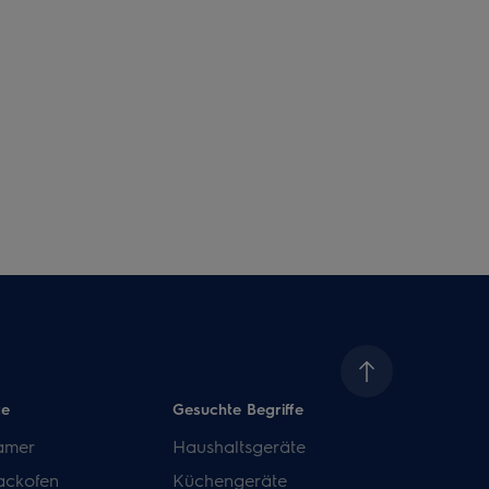
te
Gesuchte Begriffe
amer
Haushaltsgeräte
ackofen
Küchengeräte