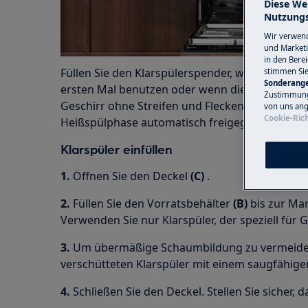
Diese We
Nutzungs
Wir verwend
und Marketi
in den Bere
Füllen Sie den Klarspülerspender, wenn Sie Ihr
stimmen Si
Sonderange
ersten Mal benutzen oder wenn die Anzeige
(A)
Zustimmung 
Geschirr ohne Streifen und Flecken zu trockne
von uns ang
Cookie-Rich
Heißspülphase automatisch freigegeben.
Klarspüler einfüllen
1.
Öffnen Sie den Deckel
(C)
.
2.
Füllen Sie den Vorratsbehälter
(B)
bis zur Ma
Verwenden Sie nur Klarspüler, der speziell für 
3.
Um übermäßige Schaumbildung zu vermeiden,
verschütteten Klarspüler mit einem saugfähige
4.
Schließen Sie den Deckel. Stellen Sie sicher, d