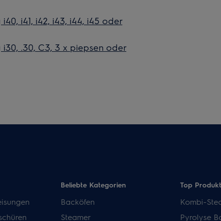
0, i41, i42, i43, i44, i45 oder
 i30, .30, C3, 3 x piepsen oder
Beliebte Kategorien
Top Produk
isungen
Backöfen
Kombi-Ste
schüren
Steamer
Pyrolyse B