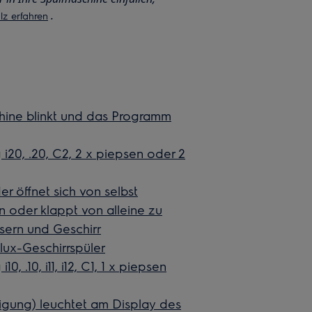
.
lz erfahren
ine blinkt und das Programm
i20, .20, C2, 2 x piepsen oder 2
er öffnet sich von selbst
en oder klappt von alleine zu
äsern und Geschirr
ux-Geschirrspüler
, .10, i11, i12, C1, 1 x piepsen
gung) leuchtet am Display des