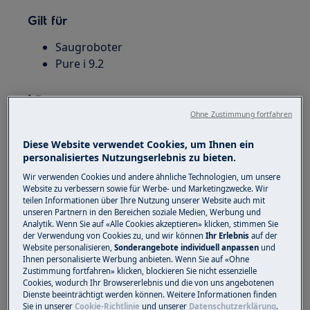
Gilt für
Saugroboter
Pure i 9.2
Lösung
Ohne Zustimmung fortfahren
Nein, es besteht kein Risiko für die Augen.
Der Laser ist sicherheitstechnisch absolut
Diese Website verwendet Cookies, um Ihnen ein
personalisiertes Nutzungserlebnis zu bieten.
ungefährlich.
Auch bei einem möglichen Defekt ist dies
Wir verwenden Cookies und andere ähnliche Technologien, um unsere
Website zu verbessern sowie für Werbe- und Marketingzwecke. Wir
für Personen ungefährlich!
teilen Informationen über Ihre Nutzung unserer Website auch mit
unseren Partnern in den Bereichen soziale Medien, Werbung und
Wenn die aufgeführten Möglichkeiten keinen
Analytik. Wenn Sie auf «Alle Cookies akzeptieren» klicken, stimmen Sie
Erfolg bringen, können Sie
der Verwendung von Cookies zu, und wir können
Ihr Erlebnis
auf der
Website personalisieren,
Sonderangebote individuell anpassen
und
selbstverständlich Kontakt mit uns aufnehmen.
Ihnen personalisierte Werbung anbieten. Wenn Sie auf «Ohne
Wir helfen Ihnen bei Rückfragen gerne weiter:
Zustimmung fortfahren» klicken, blockieren Sie nicht essenzielle
Cookies, wodurch Ihr Browsererlebnis und die von uns angebotenen
Dienste beeinträchtigt werden können. Weitere Informationen finden
Folgende Informationen sollten Sie für eine
Sie in unserer
Cookie-Richtlinie
und unserer
Datenschutzerklärung
.