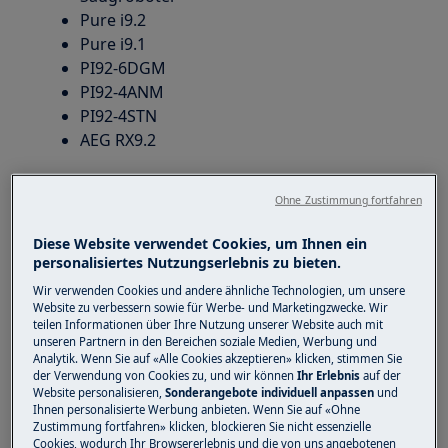
Pure i9.2
Pure i9.1
PI92-6DGM
PI92-4ANM
PI92-4STN
AEG RX9.2
Lösung
Ohne Zustimmung fortfahren
1. Schritt:
Diese Website verwendet Cookies, um Ihnen ein
personalisiertes Nutzungserlebnis zu bieten.
Stellen Sie sicher, dass der Roboter vollständig
Wir verwenden Cookies und andere ähnliche Technologien, um unsere
aufgeladen ist. (Die Batterie leuchtet weiss und
Website zu verbessern sowie für Werbe- und Marketingzwecke. Wir
blinkt nicht.)
teilen Informationen über Ihre Nutzung unserer Website auch mit
unseren Partnern in den Bereichen soziale Medien, Werbung und
Analytik. Wenn Sie auf «Alle Cookies akzeptieren» klicken, stimmen Sie
der Verwendung von Cookies zu, und wir können
Ihr Erlebnis
auf der
Website personalisieren,
Sonderangebote individuell anpassen
und
2. Schritt:
Ihnen personalisierte Werbung anbieten. Wenn Sie auf «Ohne
Zustimmung fortfahren» klicken, blockieren Sie nicht essenzielle
Bitte laden Sie unter diesem Link die Software-
Cookies, wodurch Ihr Browsererlebnis und die von uns angebotenen