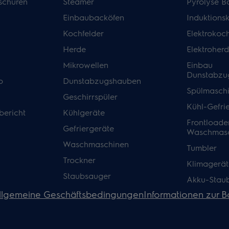
schüren
Steamer
Pyrolyse B
Einbaubacköfen
Induktions
Kochfelder
Elektrokoch
Herde
Elektroher
Mikrowellen
Einbau
Dunstabzu
p
Dunstabzugshauben
Spülmasch
Geschirrspüler
Kühl-Gefri
bericht
Kühlgeräte
Frontloade
Gefriergeräte
Waschmasc
Waschmaschinen
Tumbler
Trockner
Klimagerät
Staubsauger
Akku-Stau
llgemeine Geschäftsbedingungen
Informationen zur Ba