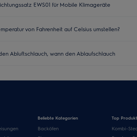
ichtungssatz EWS01 für Mobile Klimageräte
emperatur von Fahrenheit auf Celsius umstellen?
den Abluftschlauch, wann den Ablaufschlauch
Beliebte Kategorien
Top Produk
isungen
Backöfen
Kombi-Ste