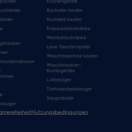
ackofen
Küchengeräte
kochfelder
Backofen kaufen
felder
Kochfeld kaufen
de
Einbaukühlschränke
Weinkühlschränke
gshauben
Leise Geschirrspüler
inen
Waschmaschine kaufen
erkombinationen
Waschtrockner-
r
Kombigeräte
hinen
Luftreiniger
Tierhaarstaubsauger
e
Saugroboter
bsauger
rrierefreiheit
Nutzungsbedingungen