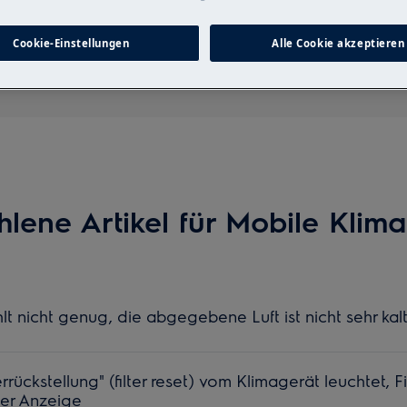
Suchen Sie in unseren Support-Artikeln
Cookie-Einstellungen
Alle Cookie akzeptieren
lene Artikel für Mobile Klim
t nicht genug, die abgegebene Luft ist nicht sehr kal
rrückstellung" (filter reset) vom Klimagerät leuchtet, F
der Anzeige