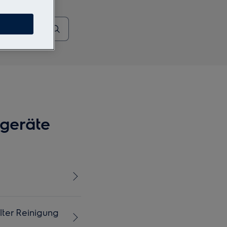
ageräte
t
ilter Reinigung