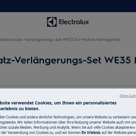
sterbausatz-Verlängerungs-Set WE35 für Mobile Klimageräte
atz-Verlängerungs-Set WE35 f
ungs-Set für mobile Klimageräte
Ohne Zust
atz EWK03, EWK04
bsite verwendet Cookies, um Ihnen ein personalisiertes
erlebnis zu bieten.
mit Klickverschluss
en Cookies und andere ähnliche Technologien, um unsere Website zu verbessern so
ngzwecke. Wir teilen Informationen über Ihre Nutzung unserer Website auch mit un
ichen soziale Medien, Werbung und Analytik. Wenn Sie auf «Alle Cookies akzeptieren» 
e der Verwendung von Cookies zu, und wir können
Ihr Erlebnis
auf der Website perso