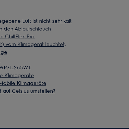
ebene Luft ist nicht sehr kalt
n den Ablaufschlauch
 ChillFlex Pro
set) vom Klimagerät leuchtet,
ige
?
r WP71-265WT
le Klimageräte
 Mobile Klimageräte
 auf Celsius umstellen?