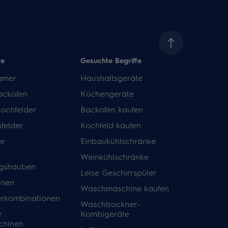
te
Gesuchte Begriffe
amer
Haushaltsgeräte
ackofen
Küchengeräte
kochfelder
Backofen kaufen
felder
Kochfeld kaufen
de
Einbaukühlschränke
Weinkühlschränke
gshauben
Leise Geschirrspüler
inen
Waschmaschine kaufen
erkombinationen
Waschtrockner-
r
Kombigeräte
hinen