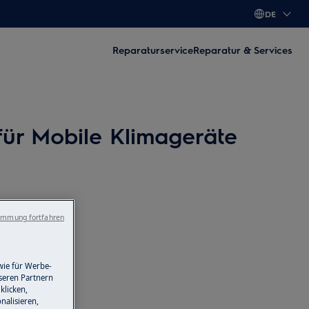
DE
Reparaturservice
Reparatur & Services
ür Mobile Klimageräte
immung fortfahren
wie für Werbe-
seren Partnern
klicken,
nalisieren,