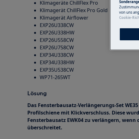
Sonderange
Klimageräte ChillFlex Pro
Zustimmung 
Klimagerät ChillFlex Pro Gold
von uns ang
Klimagerät Airflower
Cookie-Rich
EXP26U338CW
EXP26U338HW
EXP26U558CW
EXP26U758CW
EXP34U338CW
EXP34U338HW
EXP35U538CW
WP71-265WT
Lösung
Das Fensterbausatz-Verlängerungs-Set WE35 
Profilschiene mit Klickverschluss. Diese wur
Fensterbausatz EWK04 zu verlängern, wenn 
überschreitet.