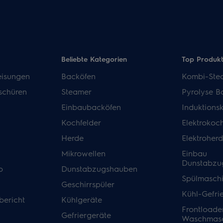
Beliebte Kategorien
Top Produk
isungen
Backöfen
Kombi-Ste
schüren
Steamer
Pyrolyse B
Einbaubacköfen
Induktions
Kochfelder
Elektrokoch
Herde
Elektroher
Mikrowellen
Einbau
Dunstabzu
p
Dunstabzugshauben
Spülmasch
Geschirrspüler
Kühl-Gefri
bericht
Kühlgeräte
Frontloade
Gefriergeräte
Waschmasc