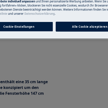
bote individuell anpassen
und Ihnen personalisierte Werbung anbieten. Wenn Sie 
fortfahren» klicken, blockieren Sie nicht essenzielle Cookies, wodurch Ihr Browserer
ebotenen Dienste beeinträchtigt werden können. Weitere Informationen finden Sie i
tlinie
und unserer
Datenschutzerklärung
.
Cookie-Einstellungen
Alle Cookie akzeptieren
enthält eine 35 cm lange
de konzipiert um den
die Fensterhöhe 147 cm