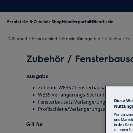
Ersatzteile & Zubehör Shop
Händlerportal
Hilfeartikeln
Support
Klimakomfort
Mobile Klimageräte
Zubehör / Fen
Zubehör / Fensterbaus
Ausgabe
Zubehör WE35 / Fensterbausatz-Verlänger
WE35 Verlängerungs-Set für Fensterbaus
Diese We
Fensterbausatz-Verlängerungs-Set WE35
Nutzungs
Profilschiene/Verlängerungsschiene 35cm 
Wir verwend
und Marketi
Gilt für
in den Bere
stimmen Si