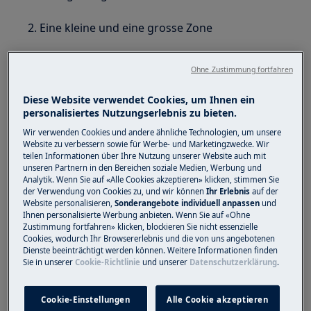
2. Eine kleine und eine grosse Zone
3. Eine extragrosse Zone
Ohne Zustimmung fortfahren
Drücken Sie , um zwischen den möglichen
Diese Website verwendet Cookies, um Ihnen ein
Zonenlayouts zu wechseln. Die Anzeige zeigt an,
personalisiertes Nutzungserlebnis zu bieten.
welcher Modus ausgewählt ist.
Wir verwenden Cookies und andere ähnliche Technologien, um unsere
Website zu verbessern sowie für Werbe- und Marketingzwecke. Wir
teilen Informationen über Ihre Nutzung unserer Website auch mit
unseren Partnern in den Bereichen soziale Medien, Werbung und
Analytik. Wenn Sie auf «Alle Cookies akzeptieren» klicken, stimmen Sie
der Verwendung von Cookies zu, und wir können
Ihr Erlebnis
auf der
Website personalisieren,
Sonderangebote individuell anpassen
und
Ihnen personalisierte Werbung anbieten. Wenn Sie auf «Ohne
Zustimmung fortfahren» klicken, blockieren Sie nicht essenzielle
Cookies, wodurch Ihr Browsererlebnis und die von uns angebotenen
Dienste beeinträchtigt werden können. Weitere Informationen finden
Sie in unserer
Cookie-Richtlinie
und unserer
Datenschutzerklärung
.
Cookie-Einstellungen
Alle Cookie akzeptieren