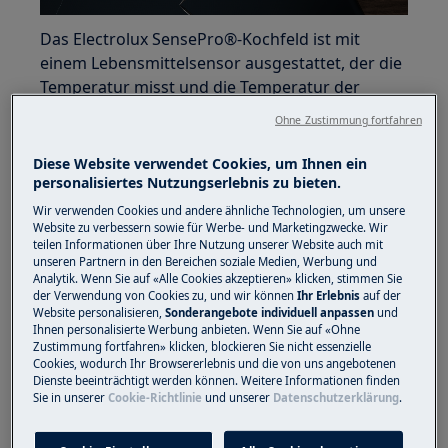
Das Electrolux SensePro®-Kochfeld ist mit
einem Lebensmittelsensor ausgestattet, der die
Temperatur misst und die Temperatur der
Lebensmittel genau hält. Bevor Sie den
Ohne Zustimmung fortfahren
Lebensmittelsensor zum ersten Mal verwenden,
müssen Sie ihn kalibrieren, um sicherzustellen,
Diese Website verwendet Cookies, um Ihnen ein
dass die Temperaturwerte korrekt sind.
personalisiertes Nutzungserlebnis zu bieten.
Wir verwenden Cookies und andere ähnliche Technologien, um unsere
Website zu verbessern sowie für Werbe- und Marketingzwecke. Wir
Befolgen Sie diese Schritte, um Ihren
teilen Informationen über Ihre Nutzung unserer Website auch mit
unseren Partnern in den Bereichen soziale Medien, Werbung und
SensePro®-Lebensmittelsensor zu kalibrieren:
Analytik. Wenn Sie auf «Alle Cookies akzeptieren» klicken, stimmen Sie
der Verwendung von Cookies zu, und wir können
Ihr Erlebnis
auf der
1. Platzieren Sie den Speisensensor auf dem
Website personalisieren,
Sonderangebote individuell anpassen
und
Ihnen personalisierte Werbung anbieten. Wenn Sie auf «Ohne
Rand eines Topfes mit einem
Zustimmung fortfahren» klicken, blockieren Sie nicht essenzielle
Bodendurchmesser von 180 mm.
Cookies, wodurch Ihr Browsererlebnis und die von uns angebotenen
Dienste beeinträchtigt werden können. Weitere Informationen finden
2. Den Topf mit 1-1,5 Liter kaltem Wasser füllen
Sie in unserer
Cookie-Richtlinie
und unserer
Datenschutzerklärung
.
(mindestens bis zur Minimum-Markierung des
Speisensensors) und auf die vordere linke