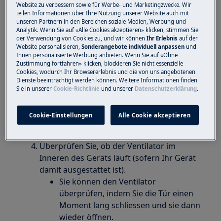
Website zu verbessern sowie für Werbe- und Marketingzwecke. Wir
Temperatur im Gefriergerät schneller zu
teilen Informationen über Ihre Nutzung unserer Website auch mit
senken.
unseren Partnern in den Bereichen soziale Medien, Werbung und
Analytik. Wenn Sie auf «Alle Cookies akzeptieren» klicken, stimmen Sie
Wenn Sie eine grosse Menge
der Verwendung von Cookies zu, und wir können
Ihr Erlebnis
auf der
ungekühlter Lebensmitteln in das
Website personalisieren,
Sonderangebote individuell anpassen
und
Ihnen personalisierte Werbung anbieten. Wenn Sie auf «Ohne
Gerät gelegt haben, steigt die
Zustimmung fortfahren» klicken, blockieren Sie nicht essenzielle
Temperatur im Innenraum an und ein
Cookies, wodurch Ihr Browsererlebnis und die von uns angebotenen
Alarmsignal kann ertönen.
Dienste beeinträchtigt werden können. Weitere Informationen finden
Sie in unserer
Cookie-Richtlinie
und unserer
Datenschutzerklärung
.
Dieses verstummt erst wieder, wenn
die Temperatur den eingestellten
Wert erreicht hat.
Cookie-Einstellungen
Alle Cookie akzeptieren
Überprüfen Sie, ob der Ventilator im
Inneren des Geräts läuft (sofern Ihr Gerät
damit ausgestattet ist).
Sie können den Ventilator
überprüfen, indem Sie die Tür einen
Moment lang schliessen und sie dann
wieder öffnen.