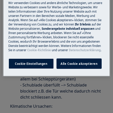
Wir verwenden Cookies und andere ähnliche Technologien, um unsere
Website zu verbessern sowie für Werbe- und Marketingzwecke. Wir
Ursachen:
teilen Informationen über Ihre Nutzung unserer Website auch mit
unseren Partnern in den Bereichen soziale Medien, Werbung und
Häufiges Tür öffnen
Analytik. Wenn Sie auf «Alle Cookies akzeptieren» klicken, stimmen Sie
Lange Türöffnungsphasen
der Verwendung von Cookies zu, und wir können
Ihr Erlebnis
auf der
Website personalisieren,
Sonderangebote individuell anpassen
und
Einfrieren von warmen Speisen
Ihnen personalisierte Werbung anbieten. Wenn Sie auf «Ohne
Einfrieren von unverpackten Speisen.
Zustimmung fortfahren» klicken, blockieren Sie nicht essenzielle
Cookies, wodurch Ihr Browsererlebnis und die von uns angebotenen
Unverpackt gelagerte Lebensmittel geben
Dienste beeinträchtigt werden können. Weitere Informationen finden
grosse Mengen an Feuchtigkeit ab und
Sie in unserer
Cookie-Richtlinie
und unserer
Datenschutzerklärung
.
tragen dazu bei, dass sich rascher Reif/Eis
bildet.
Cookie-Einstellungen
Alle Cookie akzeptieren
Produktion von Eiswürfeln
Nicht korrektes schliessen der Türe (vor
allem bei Schlepptürgeräten)
- Schublade überfüllt --> Schublade
blockiert z.B. die Tür welche dadurch nicht
dicht schliessen kann.
Klimatische Ursachen: