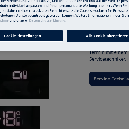
e der Verwendung von Cookies zu, und wir können
Ihr Erlebnis
auf der Website perso
bote individuell anpassen
und Ihnen personalisierte Werbung anbieten. Wenn Sie 
fortfahren» klicken, blockieren Sie nicht essenzielle Cookies, wodurch Ihr Browserer
ebotenen Dienste beeinträchtigt werden können. Weitere Informationen finden Sie i
tlinie
und unserer
Datenschutzerklärung
.
utet auf ein Problem mit dem
Service-Techni
Cookie-Einstellungen
Alle Cookie akzeptieren
Haben Sie ein Pro
hleranzeige kann je nach Modell vom
nicht selbst löse
Termin mit einem
Servicetechniker.
Service-Technik