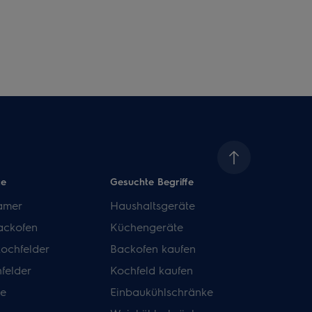
te
Gesuchte Begriffe
amer
Haushaltsgeräte
ackofen
Küchengeräte
kochfelder
Backofen kaufen
felder
Kochfeld kaufen
de
Einbaukühlschränke