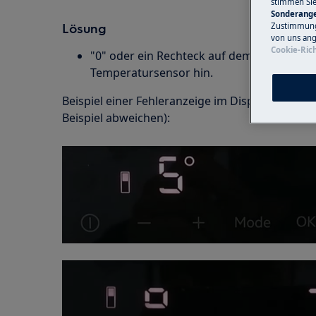
stimmen Si
Sonderange
Lösung
Zustimmung 
von uns ang
Cookie-Rich
"0" oder ein Rechteck auf dem Display de
Temperatursensor hin.
Beispiel einer Fehleranzeige im Display (die Fe
Beispiel abweichen):