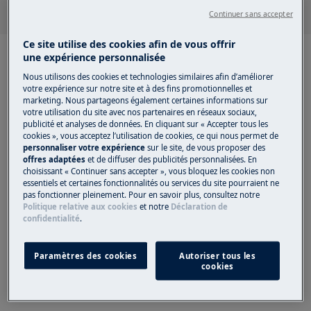
Continuer sans accepter
Ce site utilise des cookies afin de vous offrir
une expérience personnalisée
Nous utilisons des cookies et technologies similaires afin d’améliorer
votre expérience sur notre site et à des fins promotionnelles et
marketing. Nous partageons également certaines informations sur
Articles recommandés
votre utilisation du site avec nos partenaires en réseaux sociaux,
publicité et analyses de données. En cliquant sur « Accepter tous les
pour Lave-linge
cookies », vous acceptez l’utilisation de cookies, ce qui nous permet de
personnaliser votre expérience
sur le site, de vous proposer des
offres adaptées
et de diffuser des publicités personnalisées. En
choisissant « Continuer sans accepter », vous bloquez les cookies non
essentiels et certaines fonctionnalités ou services du site pourraient ne
pas fonctionner pleinement. Pour en savoir plus, consultez notre
Le lave-linge affiche le message d'erreur
Politique relative aux cookies
et notre
Déclaration de
EFO, EF0, EF3, C3, F3
confidentialité
.
Paramètres des cookies
Autoriser tous les
Le lave-linge affiche le code d'erreur E10,
cookies
E11, C1 ou émet 1 bip / 1 clignotement