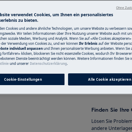
Ohne Zust
bsite verwendet Cookies, um Ihnen ein personalisiertes
erlebnis zu bieten.
Service-Techni
en Cookies und andere ähnliche Technologien, um unsere Website zu verbessern so
ngzwecke. Wir teilen Informationen über Ihre Nutzung unserer Website auch mit un
Haben Sie ein Pro
ichen soziale Medien, Werbung und Analytik. Wenn Sie auf «Alle Cookies akzeptieren» 
e der Verwendung von Cookies zu, und wir können
Ihr Erlebnis
auf der Website perso
nicht selbst löse
bote individuell anpassen
und Ihnen personalisierte Werbung anbieten. Wenn Sie 
tivieren Sie das Gerät und ziehen
Termin mit einem
fortfahren» klicken, blockieren Sie nicht essenzielle Cookies, wodurch Ihr Browserer
ebotenen Dienste beeinträchtigt werden können. Weitere Informationen finden Sie i
Servicetechniker.
tlinie
und unserer
Datenschutzerklärung
.
Cookie-Einstellungen
Alle Cookie akzeptieren
Service-Technik
Finden Sie Ihr
Lösen Sie Problem
andere Unterlagen