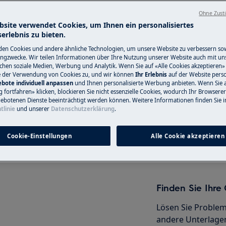
Ohne Zust
bsite verwendet Cookies, um Ihnen ein personalisiertes
erlebnis zu bieten.
Service-Techni
en Cookies und andere ähnliche Technologien, um unsere Website zu verbessern so
ngzwecke. Wir teilen Informationen über Ihre Nutzung unserer Website auch mit un
AG
Haben Sie ein Pro
ichen soziale Medien, Werbung und Analytik. Wenn Sie auf «Alle Cookies akzeptieren» 
e der Verwendung von Cookies zu, und wir können
Ihr Erlebnis
auf der Website perso
nicht selbst löse
bote individuell anpassen
und Ihnen personalisierte Werbung anbieten. Wenn Sie 
tiviere das Gerät und ziehe den
Termin mit einem
fortfahren» klicken, blockieren Sie nicht essenzielle Cookies, wodurch Ihr Browserer
ebotenen Dienste beeinträchtigt werden können. Weitere Informationen finden Sie i
Servicetechniker.
tlinie
und unserer
Datenschutzerklärung
.
Cookie-Einstellungen
Alle Cookie akzeptieren
Service-Technik
Finden Sie Ihr
Lösen Sie Problem
andere Unterlagen