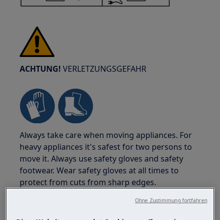
ACHTUNG!
VERLETZUNGSGEFAHR
Always take care when moving appliances. For
heavy appliances it's safest for two persons to
move it. Always use safety gloves and safety
footwear. Wear safety gloves at all times to
protect from cuts from sharp edges.
Ohne Zustimmung fortfahren