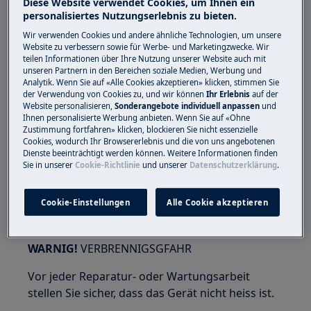
Diese Website verwendet Cookies, um Ihnen ein
personalisiertes Nutzungserlebnis zu bieten.
WARNIG!
GFAHR VO OUGEVERLETZIG
Wir verwenden Cookies und andere ähnliche Technologien, um unsere
Website zu verbessern sowie für Werbe- und Marketingzwecke. Wir
teilen Informationen über Ihre Nutzung unserer Website auch mit
unseren Partnern in den Bereichen soziale Medien, Werbung und
Analytik. Wenn Sie auf «Alle Cookies akzeptieren» klicken, stimmen Sie
der Verwendung von Cookies zu, und wir können
Ihr Erlebnis
auf der
Website personalisieren,
Sonderangebote individuell anpassen
und
Ihnen personalisierte Werbung anbieten. Wenn Sie auf «Ohne
Trage Schutzbrille, wenn du Wartungs- oder
Zustimmung fortfahren» klicken, blockieren Sie nicht essenzielle
Cookies, wodurch Ihr Browsererlebnis und die von uns angebotenen
Reparaturarbeiten durchführst, die Federn
Dienste beeinträchtigt werden können. Weitere Informationen finden
involvieren.
Sie in unserer
Cookie-Richtlinie
und unserer
Datenschutzerklärung
.
Cookie-Einstellungen
Alle Cookie akzeptieren
WARNIG!
VERBRENNIGSGFAHR
Vor jeder Reparatur- oder Wartungsarbeit
stellen Sie sicher, dass das Gerät nicht heiss ist.