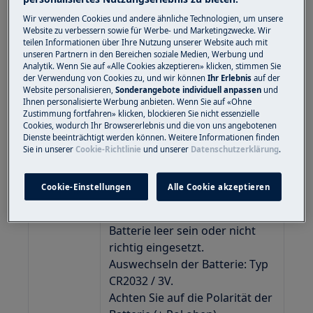
Beim Austausch der Fernbedienung, des
Wir verwenden Cookies und andere ähnliche Technologien, um unsere
Handgriffs mit Fernbedienung oder des
Website zu verbessern sowie für Werbe- und Marketingzwecke. Wir
kompletten Schlauches, muss man die
teilen Informationen über Ihre Nutzung unserer Website auch mit
unseren Partnern in den Bereichen soziale Medien, Werbung und
Fernbedienung wieder mit dem Staubsauger
Analytik. Wenn Sie auf «Alle Cookies akzeptieren» klicken, stimmen Sie
verbinden. Je nach Modell, kann der Vorgang
der Verwendung von Cookies zu, und wir können
Ihr Erlebnis
auf der
für die Neuprogrammierung variieren.
Website personalisieren,
Sonderangebote individuell anpassen
und
Ihnen personalisierte Werbung anbieten. Wenn Sie auf «Ohne
Zustimmung fortfahren» klicken, blockieren Sie nicht essenzielle
Kontrollieren Sie zuerst ob die Fernbedienung
Cookies, wodurch Ihr Browsererlebnis und die von uns angebotenen
funktioniert:
Dienste beeinträchtigt werden können. Weitere Informationen finden
Sie in unserer
Cookie-Richtlinie
und unserer
Datenschutzerklärung
.
Wenn die Leuchtanzeige beim
Cookie-Einstellungen
Alle Cookie akzeptieren
drücken einer beliebigen Taste
nicht reagiert, könnte die
Batterie leer sein oder nicht
richtig eingesetzt.
Auswechseln der Batterie: Typ
CR2032 / 3V.
Achten Sie auf die Polarität der