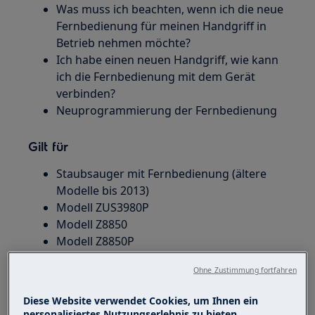
Was muss ich beachten, wenn ich die neue
Fernbedienung für meinen Handgriff in
Betrieb nehmen möchte?
Ich habe einen neuen Handgriff, wie kann
ich die Fernbedienung mit dem Gerät
verbinden?
Neuprogrammierung der Fernbedienung
Gilt für
Staubsauger mit Fernbedienung (ältere
Modelle bis 2013)
Modell ZUS3980P
Modell Z8850
Modell Z8850P
Modell Z8850CP
Ohne Zustimmung fortfahren
Lösung
Diese Website verwendet Cookies, um Ihnen ein
personalisiertes Nutzungserlebnis zu bieten.