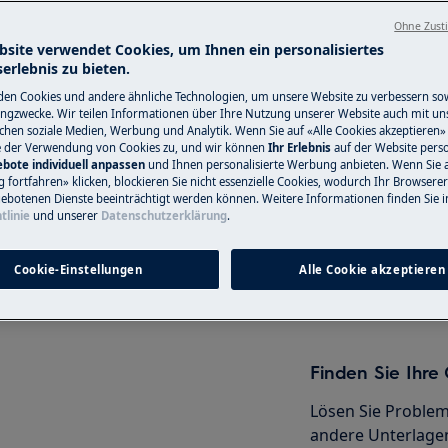
Ohne Zust
nformationen im Benutzerhandbuch
bsite verwendet Cookies, um Ihnen ein personalisiertes
erlebnis zu bieten.
r Wartungsarbeit durchführen.
Service-Techni
en Cookies und andere ähnliche Technologien, um unsere Website zu verbessern so
ngzwecke. Wir teilen Informationen über Ihre Nutzung unserer Website auch mit un
Haben Sie ein Pro
ichen soziale Medien, Werbung und Analytik. Wenn Sie auf «Alle Cookies akzeptieren» 
e der Verwendung von Cookies zu, und wir können
Ihr Erlebnis
auf der Website perso
nicht selbst löse
bote individuell anpassen
und Ihnen personalisierte Werbung anbieten. Wenn Sie 
Termin mit einem
fortfahren» klicken, blockieren Sie nicht essenzielle Cookies, wodurch Ihr Browserer
ebotenen Dienste beeinträchtigt werden können. Weitere Informationen finden Sie i
Servicetechniker.
tlinie
und unserer
Datenschutzerklärung
.
AG
lten Sie das Gerät aus und ziehen
Cookie-Einstellungen
Alle Cookie akzeptieren
Service-Technik
Finden Sie Ihr
Lösen Sie Problem
andere Unterlagen