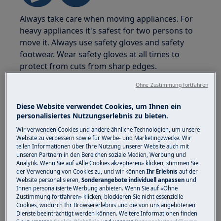
Always take care when moving appliances. For
heavy appliances it's safest for two persons to
move it. Always use safety gloves and safety
footwear. Wear safety gloves at all times to
protect from cuts from sharp edges.
Ohne Zustimmung fortfahren
Diese Website verwendet Cookies, um Ihnen ein
personalisiertes Nutzungserlebnis zu bieten.
WARNUNG!
GEFAHR VON
Wir verwenden Cookies und andere ähnliche Technologien, um unsere
Website zu verbessern sowie für Werbe- und Marketingzwecke. Wir
AUGENVERLETZUNGEN
teilen Informationen über Ihre Nutzung unserer Website auch mit
unseren Partnern in den Bereichen soziale Medien, Werbung und
Analytik. Wenn Sie auf «Alle Cookies akzeptieren» klicken, stimmen Sie
der Verwendung von Cookies zu, und wir können
Ihr Erlebnis
auf der
Website personalisieren,
Sonderangebote individuell anpassen
und
Ihnen personalisierte Werbung anbieten. Wenn Sie auf «Ohne
Zustimmung fortfahren» klicken, blockieren Sie nicht essenzielle
Cookies, wodurch Ihr Browsererlebnis und die von uns angebotenen
Trage Schutzbrille, wenn du Wartungs- oder
Dienste beeinträchtigt werden können. Weitere Informationen finden
Reparaturarbeiten mit Federn durchführst.