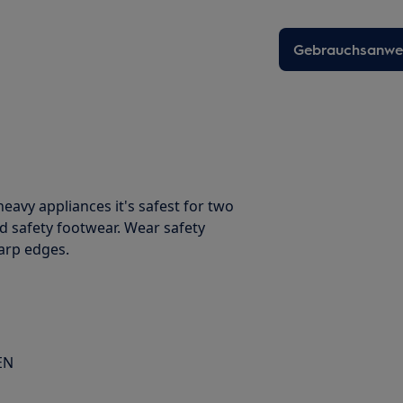
Gebrauchsanwei
avy appliances it's safest for two
d safety footwear. Wear safety
harp edges.
EN