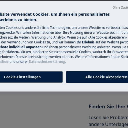
Ohne Zust
nformationen im Benutzerhandbuch
bsite verwendet Cookies, um Ihnen ein personalisiertes
erlebnis zu bieten.
r Wartungsarbeit durchführen.
Service-Techni
en Cookies und andere ähnliche Technologien, um unsere Website zu verbessern so
ngzwecke. Wir teilen Informationen über Ihre Nutzung unserer Website auch mit un
Haben Sie ein Pro
ichen soziale Medien, Werbung und Analytik. Wenn Sie auf «Alle Cookies akzeptieren» 
e der Verwendung von Cookies zu, und wir können
Ihr Erlebnis
auf der Website perso
nicht selbst löse
bote individuell anpassen
und Ihnen personalisierte Werbung anbieten. Wenn Sie 
Termin mit einem
fortfahren» klicken, blockieren Sie nicht essenzielle Cookies, wodurch Ihr Browserer
ebotenen Dienste beeinträchtigt werden können. Weitere Informationen finden Sie i
Servicetechniker.
tlinie
und unserer
Datenschutzerklärung
.
AG
Gerät ausschalten und den
Cookie-Einstellungen
Alle Cookie akzeptieren
Service-Technik
Finden Sie Ihr
Lösen Sie Problem
andere Unterlagen