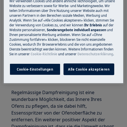
Wir verwenden Cookies und andere ähnliche Technologien, um unsere
Website zu verbessern sowie für Werbe- und Marketingzwecke. Wir
teilen Informationen über Ihre Nutzung unserer Website auch mit
Was ist Dampfreinigung und warum sollten
unseren Partnern in den Bereichen soziale Medien, Werbung und
Sie sie verwenden?
Analytik. Wenn Sie auf «Alle Cookies akzeptieren» klicken, stimmen Sie
der Verwendung von Cookies zu, und wir können
Ihr Erlebnis
auf der
Website personalisieren,
Sonderangebote individuell anpassen
und
Die Dampfreinigung ist eine dampfunterstützte
Ihnen personalisierte Werbung anbieten. Wenn Sie auf «Ohne
Reinigungsfunktion, die in allen unseren
Zustimmung fortfahren» klicken, blockieren Sie nicht essenzielle
Dampföfen enthalten ist. Der Dampf weicht Fett
Cookies, wodurch Ihr Browsererlebnis und die von uns angebotenen
Dienste beeinträchtigt werden können. Weitere Informationen finden
oder Rückstände auf und erleichtert so die
Sie in unserer
Cookie-Richtlinie
und unserer
Datenschutzerklärung
.
Reinigung Ihres Backofens. Je nach Bedarf gibt
es zwei verschiedene
Cookie-Einstellungen
Alle Cookie akzeptieren
Dampfreinigungsprogramme – leichte
Reinigung oder stärkere Reinigung.
Regelmässige Dampfreinigung ist eine
wunderbare Möglichkeit, das Innere Ihres
Ofens zu pflegen, da sie dabei hilft,
Essensspritzer von der Ofenoberfläche zu
entfernen. Ein weiterer positiver Aspekt der
Dampfreinigung ist, dass sie die Umwelt schont,