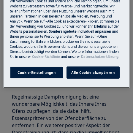
Wir verwenden Cookies und andere ähnliche Technologien, um unsere
Website zu verbessern sowie für Werbe- und Marketingzwecke. Wir
teilen Informationen über Ihre Nutzung unserer Website auch mit
Was ist Dampfreinigung und warum sollten
unseren Partnern in den Bereichen soziale Medien, Werbung und
Sie sie verwenden?
Analytik. Wenn Sie auf «Alle Cookies akzeptieren» klicken, stimmen Sie
der Verwendung von Cookies zu, und wir können
Ihr Erlebnis
auf der
Website personalisieren,
Sonderangebote individuell anpassen
und
Die Dampfreinigung ist eine dampfunterstützte
Ihnen personalisierte Werbung anbieten. Wenn Sie auf «Ohne
Reinigungsfunktion, die in allen unseren
Zustimmung fortfahren» klicken, blockieren Sie nicht essenzielle
Dampföfen enthalten ist. Der Dampf weicht Fett
Cookies, wodurch Ihr Browsererlebnis und die von uns angebotenen
Dienste beeinträchtigt werden können. Weitere Informationen finden
oder Rückstände auf und erleichtert so die
Sie in unserer
Cookie-Richtlinie
und unserer
Datenschutzerklärung
.
Reinigung Ihres Backofens. Je nach Bedarf gibt
es zwei verschiedene
Cookie-Einstellungen
Alle Cookie akzeptieren
Dampfreinigungsprogramme – leichte
Reinigung oder stärkere Reinigung.
Regelmässige Dampfreinigung ist eine
wunderbare Möglichkeit, das Innere Ihres
Ofens zu pflegen, da sie dabei hilft,
Essensspritzer von der Ofenoberfläche zu
entfernen. Ein weiterer positiver Aspekt der
Dampfreinigung ist, dass sie die Umwelt schont,