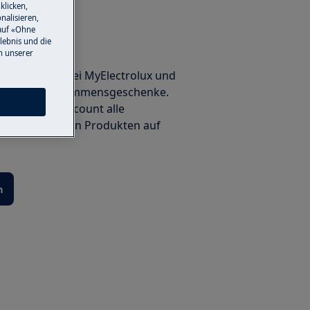
klicken,
nalisieren,
auf «Ohne
lebnis und die
ieren
n unserer
Ihre Produkte bei MyElectrolux und
exklusive Willkommensgeschenke.
ie in Ihrem Account alle
tionen zu Ihren Produkten auf
n