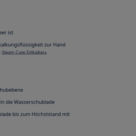
eer ist
ntkalkungsflüssigkeit zur Hand
s
.
Steam Care Entkalkers
nschubebene
t in die Wasserschublade
hublade bis zum Höchststand mit