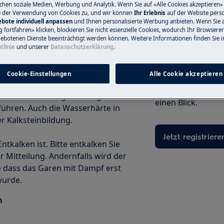
ichen soziale Medien, Werbung und Analytik. Wenn Sie auf «Alle Cookies akzeptieren» 
e der Verwendung von Cookies zu, und wir können
Ihr Erlebnis
auf der Website perso
bote individuell anpassen
und Ihnen personalisierte Werbung anbieten. Wenn Sie 
fortfahren» klicken, blockieren Sie nicht essenzielle Cookies, wodurch Ihr Browserer
Produkte registr
ebotenen Dienste beeinträchtigt werden können. Weitere Informationen finden Sie i
tlinie
und unserer
Datenschutzerklärung
.
sollte man sie durchführen?
Registrieren Sie 
sichern Sie sich 
ert Kalkablagerungen im
Cookie-Einstellungen
Alle Cookie akzeptieren
Zusätzlich haben S
iterhin optimal funktioniert. Das
wichtigen Informa
rden – die Häufigkeit hängt von
einen Blick.
ühren. Auch die Wasserhärte in
r Kalksteinbildung.
Jetzt registriere
tkalken ist. Bitte entkalken Sie
r Mitteilung. Andernfalls wird der
o dass das Garen mit Dampf erst
wurde.
n