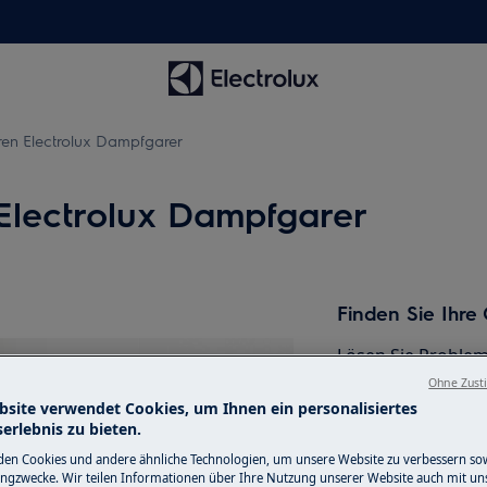
hren Electrolux Dampfgarer
 Electrolux Dampfgarer
Finden Sie Ihr
Lösen Sie Problem
andere Unterlagen
Ohne Zust
bsite verwendet Cookies, um Ihnen ein personalisiertes
erlebnis zu bieten.
Gebrauchsanwei
en Cookies und andere ähnliche Technologien, um unsere Website zu verbessern so
ngzwecke. Wir teilen Informationen über Ihre Nutzung unserer Website auch mit un