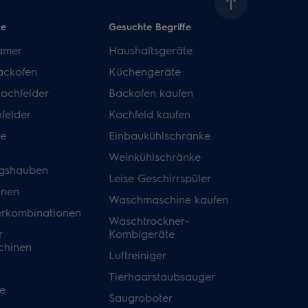
te
Gesuchte Begriffe
amer
Haushaltsgeräte
ackofen
Küchengeräte
kochfelder
Backofen kaufen
felder
Kochfeld kaufen
de
Einbaukühlschränke
Weinkühlschränke
gshauben
Leise Geschirrspüler
inen
Waschmaschine kaufen
erkombinationen
Waschtrockner-
r
Kombigeräte
hinen
Luftreiniger
Tierhaarstaubsauger
e
Saugroboter