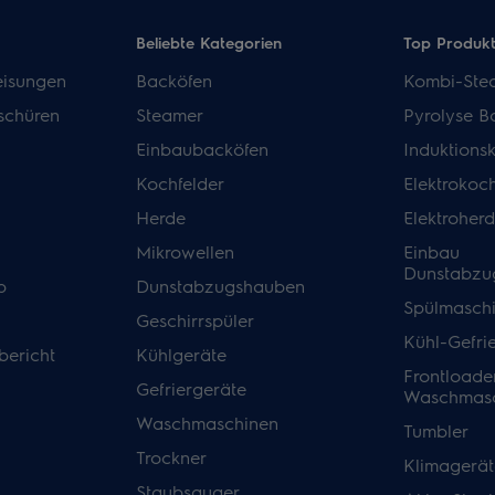
Beliebte Kategorien
Top Produk
isungen
Backöfen
Kombi-Ste
schüren
Steamer
Pyrolyse B
Einbaubacköfen
Induktions
Kochfelder
Elektrokoch
Herde
Elektroher
Mikrowellen
Einbau
Dunstabzu
p
Dunstabzugshauben
Spülmasch
Geschirrspüler
Kühl-Gefri
bericht
Kühlgeräte
Frontloade
Gefriergeräte
Waschmasc
Waschmaschinen
Tumbler
Trockner
Klimagerät
Staubsauger