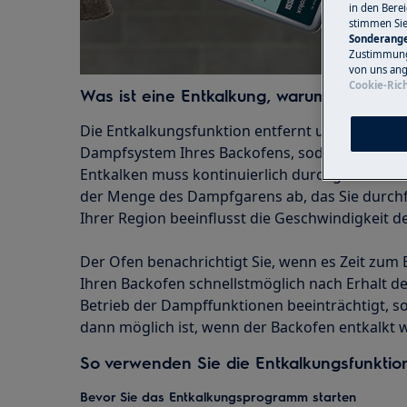
in den Bere
stimmen Si
Sonderange
Zustimmung 
von uns ang
Cookie-Rich
Was ist eine Entkalkung, warum und wann 
Die Entkalkungsfunktion entfernt und verhind
Dampfsystem Ihres Backofens, sodass dieser we
Entkalken muss kontinuierlich durchgeführt we
der Menge des Dampfgarens ab, das Sie durchf
Ihrer Region beeinflusst die Geschwindigkeit de
Der Ofen benachrichtigt Sie, wenn es Zeit zum En
Ihren Backofen schnellstmöglich nach Erhalt de
Betrieb der Dampffunktionen beeinträchtigt, s
dann möglich ist, wenn der Backofen entkalkt 
So verwenden Sie die Entkalkungsfunktio
Bevor Sie das Entkalkungsprogramm starten