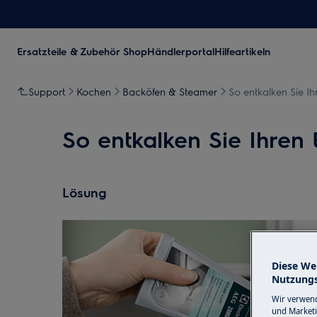
Ersatzteile & Zubehör Shop
Händlerportal
Hilfeartikeln
Support
Kochen
Backöfen & Steamer
So entkalken Sie I
So entkalken Sie Ihren
Lösung
Diese We
Nutzungs
Wir verwend
und Marketi