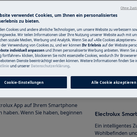
Ohne Zust
bsite verwendet Cookies, um Ihnen ein personalisiertes
erlebnis zu bieten.
Service-Techni
en Cookies und andere ähnliche Technologien, um unsere Website zu verbessern so
elos schmackhaftere Mahlzeiten
ngzwecke. Wir teilen Informationen über Ihre Nutzung unserer Website auch mit un
 smarten Electrolux
Haben Sie ein Pro
ichen soziale Medien, Werbung und Analytik. Wenn Sie auf «Alle Cookies akzeptieren» 
e der Verwendung von Cookies zu, und wir können
Ihr Erlebnis
auf der Website perso
vorgangs und ermöglicht es Ihnen,
nicht selbst löse
bote individuell anpassen
und Ihnen personalisierte Werbung anbieten. Wenn Sie 
en und Einstellungsanleitungen zu
Termin mit einem
fortfahren» klicken, blockieren Sie nicht essenzielle Cookies, wodurch Ihr Browserer
 Ihrem intelligenten Ofen.
ebotenen Dienste beeinträchtigt werden können. Weitere Informationen finden Sie i
Servicetechniker.
tlinie
und unserer
Datenschutzerklärung
.
Cookie-Einstellungen
Alle Cookie akzeptieren
Service-Technik
ectrolux App auf Ihrem Smartphone
en haben. Wenn Sie haben, beginnen
Electrolux Sma
Ein intelligentes
Wohlbefinden und 