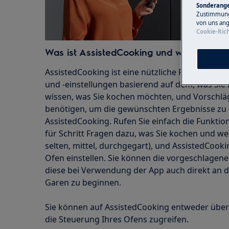
Sonderange
Zustimmung 
von uns ang
Cookie-Rich
Was ist AssistedCooking und warum sollt
AssistedCooking ist eine nützliche Funktion, die
und -einstellungen basierend auf dem, was Sie
wissen, was Sie kochen möchten, und Vorschläg
benötigen, um die gewünschten Ergebnisse zu e
AssistedCooking. Rufen Sie einfach die Funktio
für Schritt Fragen dazu, was Sie kochen und we
selten, mittel, durchgegart), und AssistedCooki
Ofen einstellen. Sie können die vorgeschlagen
diese bei Verwendung der App auch direkt an
Garen zu beginnen.
Sie können auf AssistedCooking entweder über 
die Steuerung Ihres Ofens zugreifen.