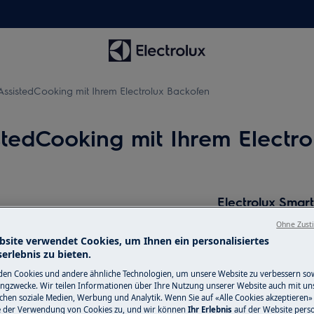
ssistedCooking mit Ihrem Electrolux Backofen
tedCooking mit Ihrem Electr
Electrolux Sma
Ohne Zust
Ein intelligentes
bsite verwendet Cookies, um Ihnen ein personalisiertes
Wohlbefinden und 
erlebnis zu bieten.
angenehmeres und
en Cookies und andere ähnliche Technologien, um unsere Website zu verbessern so
ngzwecke. Wir teilen Informationen über Ihre Nutzung unserer Website auch mit un
ichen soziale Medien, Werbung und Analytik. Wenn Sie auf «Alle Cookies akzeptieren» 
Connectivity H
e der Verwendung von Cookies zu, und wir können
Ihr Erlebnis
auf der Website perso