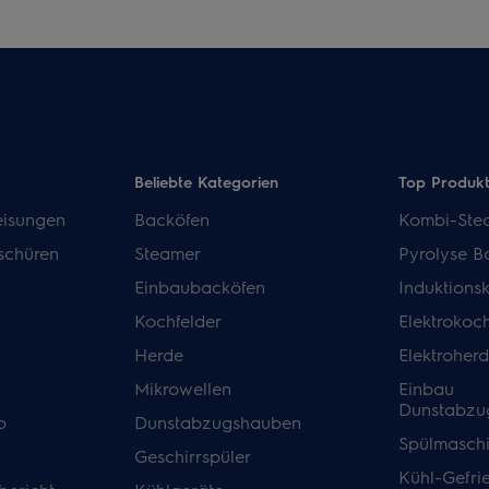
Beliebte Kategorien
Top Produk
isungen
Backöfen
Kombi-Ste
schüren
Steamer
Pyrolyse B
Einbaubacköfen
Induktions
Kochfelder
Elektrokoch
Herde
Elektroher
Mikrowellen
Einbau
Dunstabzu
p
Dunstabzugshauben
Spülmasch
Geschirrspüler
Kühl-Gefri