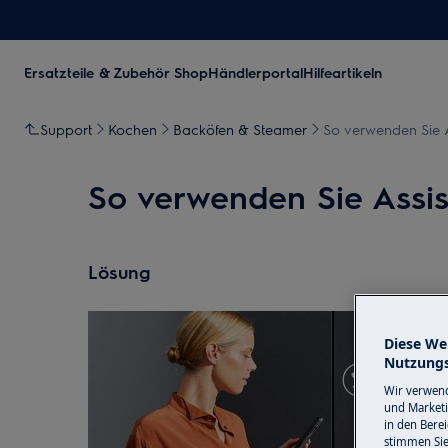
Ersatzteile & Zubehör Shop
Händlerportal
Hilfeartikeln
Support
Kochen
Backöfen & Steamer
So verwenden Sie A
So verwenden Sie Assis
Lösung
Diese We
Nutzungs
Wir verwend
und Marketi
in den Bere
stimmen Si