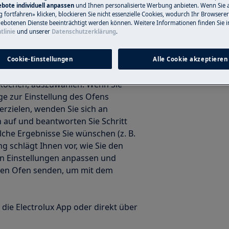
bote individuell anpassen
und Ihnen personalisierte Werbung anbieten. Wenn Sie 
fortfahren» klicken, blockieren Sie nicht essenzielle Cookies, wodurch Ihr Browserer
ebotenen Dienste beeinträchtigt werden können. Weitere Informationen finden Sie i
tlinie
und unserer
Datenschutzerklärung
.
en Sie es verwenden?
Cookie-Einstellungen
Alle Cookie akzeptieren
 Ihnen hilft, die beste Ofenfunktion
 kochen, auszuwählen. Wenn Sie
e zur Einstellung des Ofens
rzielen, wenden Sie sich an
n auf und beantworten Sie Schritt
lche Ergebnisse Sie wünschen (z. B.
ng schlägt Ihnen vor, wie Sie den
en Einstellungen anpassen und
 den Ofen senden, um mit dem
die Electrolux App oder direkt über