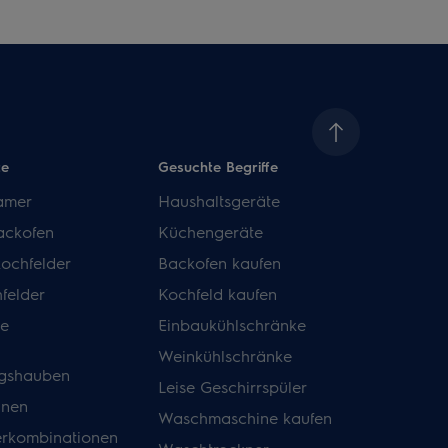
te
Gesuchte Begriffe
amer
Haushaltsgeräte
ackofen
Küchengeräte
kochfelder
Backofen kaufen
felder
Kochfeld kaufen
de
Einbaukühlschränke
Weinkühlschränke
gshauben
Leise Geschirrspüler
inen
Waschmaschine kaufen
erkombinationen