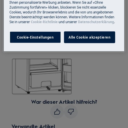
geschlossenes Schuhwerk.
Ihnen personalisierte Werbung anbieten. Wenn Sie auf «Ohne
Zustimmung fortfahren» klicken, blockieren Sie nicht essenzielle
Cookies, wodurch Ihr Browsererlebnis und die von uns angebotenen
Bitte beachten Sie, dass eine Selbstreparatur oder
Dienste beeinträchtigt werden können. Weitere Informationen finden
eine nicht professionelle Reparatur Sicherheitsfolgen
Sie in unserer
Cookie-Richtlinie
und unserer
Datenschutzerklärung
.
haben kann, wenn sie nicht ordnungsgemäß
durchgeführt wird
Cookie-Einstellungen
Alle Cookie akzeptieren
Schubladenwechsel
War dieser Artikel hilfreich?
Verwandte Artikel