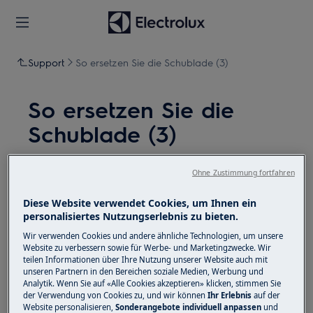
Support
So ersetzen Sie die Schublade (3)
So ersetzen Sie die
Schublade (3)
Lösung
Ohne Zustimmung fortfahren
Deaktivieren Sie vor Wartungsarbeiten das Gerät
Diese Website verwendet Cookies, um Ihnen ein
und ziehen Sie den Netzstecker aus der Steckdose.
personalisiertes Nutzungserlebnis zu bieten.
Wir verwenden Cookies und andere ähnliche Technologien, um unsere
Seien Sie immer vorsichtig, wenn Sie Geräte
Website zu verbessern sowie für Werbe- und Marketingzwecke. Wir
bewegen. Bei schweren Geräten müssen zwei
teilen Informationen über Ihre Nutzung unserer Website auch mit
unseren Partnern in den Bereichen soziale Medien, Werbung und
Personen sie bewegen.
Analytik. Wenn Sie auf «Alle Cookies akzeptieren» klicken, stimmen Sie
der Verwendung von Cookies zu, und wir können
Ihr Erlebnis
auf der
Verwenden Sie immer Schutzhandschuhe und
Website personalisieren,
Sonderangebote individuell anpassen
und