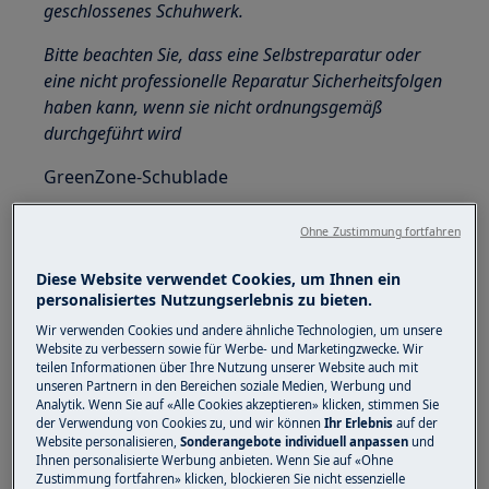
geschlossenes Schuhwerk.
Bitte beachten Sie, dass eine Selbstreparatur oder
eine nicht professionelle Reparatur Sicherheitsfolgen
haben kann, wenn sie nicht ordnungsgemäß
durchgeführt wird
GreenZone-Schublade
Im unteren Teil des Kühlschrankfachs befindet
Ohne Zustimmung fortfahren
sich eine ausziehbare Schublade.
Diese Website verwendet Cookies, um Ihnen ein
Das Glasregal des GreenZone ist mit einem
personalisiertes Nutzungserlebnis zu bieten.
Gerät ausgestattet, das seine Abdichtung
Wir verwenden Cookies und andere ähnliche Technologien, um unsere
reguliert und zur Regulierung der
Website zu verbessern sowie für Werbe- und Marketingzwecke. Wir
Luftfeuchtigkeit in der Schublade verwendet
teilen Informationen über Ihre Nutzung unserer Website auch mit
unseren Partnern in den Bereichen soziale Medien, Werbung und
werden kann.
Analytik. Wenn Sie auf «Alle Cookies akzeptieren» klicken, stimmen Sie
der Verwendung von Cookies zu, und wir können
Ihr Erlebnis
auf der
Entfernen der GreenZone-Schublade
Website personalisieren,
Sonderangebote individuell anpassen
und
Ihnen personalisierte Werbung anbieten. Wenn Sie auf «Ohne
Zustimmung fortfahren» klicken, blockieren Sie nicht essenzielle
Es wird empfohlen, die Schublade zu entleeren,