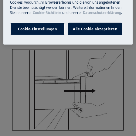
Cookies, wodurch Ihr Browsererlebnis und die von uns angebotenen
bevor Sie sie aus dem Kühlschrank nehmen.
Dienste beeinträchtigt werden können. Weitere Informationen finden
Sie in unserer
Cookie-Richtlinie
und unserer
Datenschutzerklärung
.
So entfernen Sie die Schublade:
1. Ziehen Sie die Schublade aus dem
Cookie-Einstellungen
Alle Cookie akzeptieren
Kühlschrank.