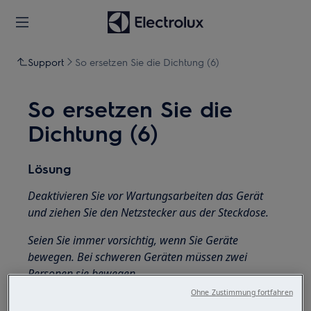
Support
So ersetzen Sie die Dichtung (6)
So ersetzen Sie die
Dichtung (6)
Lösung
Deaktivieren Sie vor Wartungsarbeiten das Gerät
und ziehen Sie den Netzstecker aus der
Steckdose.
Seien Sie immer vorsichtig, wenn Sie Geräte
bewegen. Bei schweren Geräten müssen zwei
Personen sie bewegen.
Ohne Zustimmung fortfahren
Verwenden Sie immer Schutzhandschuhe und