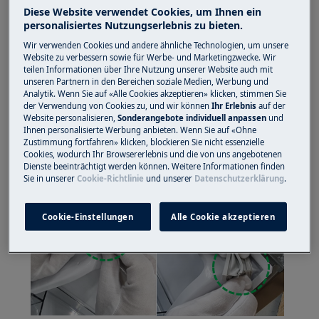
geschlossenes Schuhwerk.
Diese Website verwendet Cookies, um Ihnen ein
personalisiertes Nutzungserlebnis zu bieten.
Bitte beachten Sie, dass eine Selbstreparatur oder
Wir verwenden Cookies und andere ähnliche Technologien, um unsere
eine nicht professionelle Reparatur Sicherheitsfolgen
Website zu verbessern sowie für Werbe- und Marketingzwecke. Wir
haben kann, wenn sie nicht ordnungsgemäß
teilen Informationen über Ihre Nutzung unserer Website auch mit
unseren Partnern in den Bereichen soziale Medien, Werbung und
durchgeführt wird
Analytik. Wenn Sie auf «Alle Cookies akzeptieren» klicken, stimmen Sie
der Verwendung von Cookies zu, und wir können
Ihr Erlebnis
auf der
SO ERSETZEN SIE DIE DICHTUNG
Website personalisieren,
Sonderangebote individuell anpassen
und
Ihnen personalisierte Werbung anbieten. Wenn Sie auf «Ohne
SCHRITT 1 Ziehen Sie die Dichtung aus 4 Ecken
Zustimmung fortfahren» klicken, blockieren Sie nicht essenzielle
Cookies, wodurch Ihr Browsererlebnis und die von uns angebotenen
heraus. (Beginnen Sie an der Ecke.)
Dienste beeinträchtigt werden können. Weitere Informationen finden
Sie in unserer
Cookie-Richtlinie
und unserer
Datenschutzerklärung
.
Cookie-Einstellungen
Alle Cookie akzeptieren