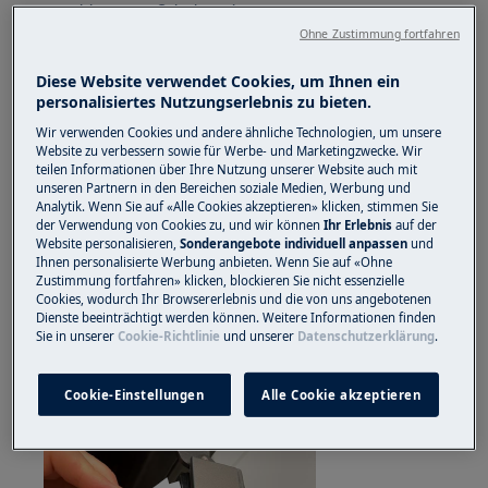
geschlossenes Schuhwerk.
Ohne Zustimmung fortfahren
Bitte beachten Sie, dass eine Selbstreparatur oder
eine nicht fachmännische Reparatur Folgen für die
Diese Website verwendet Cookies, um Ihnen ein
personalisiertes Nutzungserlebnis zu bieten.
Sicherheit haben kann, wenn sie nicht
ordnungsgemäß durchgeführt wird
Wir verwenden Cookies und andere ähnliche Technologien, um unsere
Website zu verbessern sowie für Werbe- und Marketingzwecke. Wir
teilen Informationen über Ihre Nutzung unserer Website auch mit
Dichtung ersetzen
unseren Partnern in den Bereichen soziale Medien, Werbung und
Analytik. Wenn Sie auf «Alle Cookies akzeptieren» klicken, stimmen Sie
1.Entfernen Sie die Dichtung
der Verwendung von Cookies zu, und wir können
Ihr Erlebnis
auf der
Website personalisieren,
Sonderangebote individuell anpassen
und
Öffne die Tür. Ziehen Sie die Dichtung vorsichtig
Ihnen personalisierte Werbung anbieten. Wenn Sie auf «Ohne
Zustimmung fortfahren» klicken, blockieren Sie nicht essenzielle
an der oberen Ecke heraus und gehen Sie
Cookies, wodurch Ihr Browsererlebnis und die von uns angebotenen
anschließend zur Unterseite über!
Dienste beeinträchtigt werden können. Weitere Informationen finden
Sie in unserer
Cookie-Richtlinie
und unserer
Datenschutzerklärung
.
Cookie-Einstellungen
Alle Cookie akzeptieren