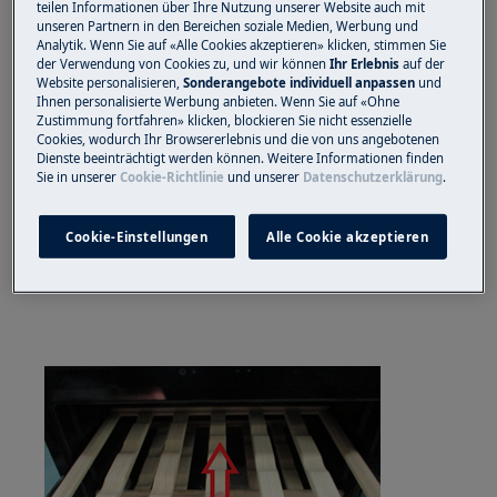
geschlossenes Schuhwerk.
teilen Informationen über Ihre Nutzung unserer Website auch mit
unseren Partnern in den Bereichen soziale Medien, Werbung und
Analytik. Wenn Sie auf «Alle Cookies akzeptieren» klicken, stimmen Sie
Bitte beachten Sie, dass eine Selbstreparatur oder
der Verwendung von Cookies zu, und wir können
Ihr Erlebnis
auf der
eine nicht professionelle Reparatur Sicherheitsfolgen
Website personalisieren,
Sonderangebote individuell anpassen
und
Ihnen personalisierte Werbung anbieten. Wenn Sie auf «Ohne
haben kann, wenn sie nicht ordnungsgemäß
Zustimmung fortfahren» klicken, blockieren Sie nicht essenzielle
durchgeführt wird
Cookies, wodurch Ihr Browsererlebnis und die von uns angebotenen
Dienste beeinträchtigt werden können. Weitere Informationen finden
WIE ENTFERNEN SIE DAS GITTER?
Sie in unserer
Cookie-Richtlinie
und unserer
Datenschutzerklärung
.
Cookie-Einstellungen
Alle Cookie akzeptieren
1) Ziehen Sie das Gitter nach oben, um es zu
entfernen