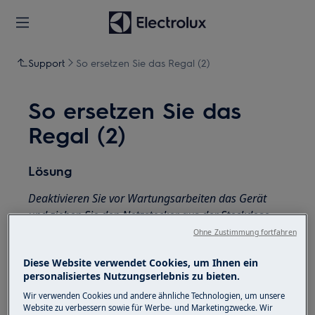
Support
So ersetzen Sie das Regal (2)
So ersetzen Sie das
Regal (2)
Lösung
Deaktivieren Sie vor Wartungsarbeiten das Gerät
und ziehen Sie den Netzstecker aus der
Steckdose.
Ohne Zustimmung fortfahren
Seien Sie immer vorsichtig, wenn Sie Geräte
bewegen. Bei schweren Geräten müssen zwei
Diese Website verwendet Cookies, um Ihnen ein
Personen sie bewegen.
personalisiertes Nutzungserlebnis zu bieten.
Wir verwenden Cookies und andere ähnliche Technologien, um unsere
Verwenden Sie immer Schutzhandschuhe und
Website zu verbessern sowie für Werbe- und Marketingzwecke. Wir