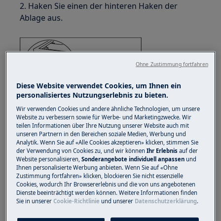
2. Haken Sie einen der hinteren Haken der
Ablage aus.
Ohne Zustimmung fortfahren
Diese Website verwendet Cookies, um Ihnen ein
personalisiertes Nutzungserlebnis zu bieten.
Wir verwenden Cookies und andere ähnliche Technologien, um unsere
Website zu verbessern sowie für Werbe- und Marketingzwecke. Wir
teilen Informationen über Ihre Nutzung unserer Website auch mit
unseren Partnern in den Bereichen soziale Medien, Werbung und
Analytik. Wenn Sie auf «Alle Cookies akzeptieren» klicken, stimmen Sie
der Verwendung von Cookies zu, und wir können
Ihr Erlebnis
auf der
Website personalisieren,
Sonderangebote individuell anpassen
und
Um die Ablage zu lösen, genügt es, nur einen
Ihnen personalisierte Werbung anbieten. Wenn Sie auf «Ohne
Zustimmung fortfahren» klicken, blockieren Sie nicht essenzielle
hinteren Haken zu lösen.
Cookies, wodurch Ihr Browsererlebnis und die von uns angebotenen
Dienste beeinträchtigt werden können. Weitere Informationen finden
3. Heben Sie die Ablage leicht an und ziehen Sie
Sie in unserer
Cookie-Richtlinie
und unserer
Datenschutzerklärung
.
diese aus dem Gerät heraus