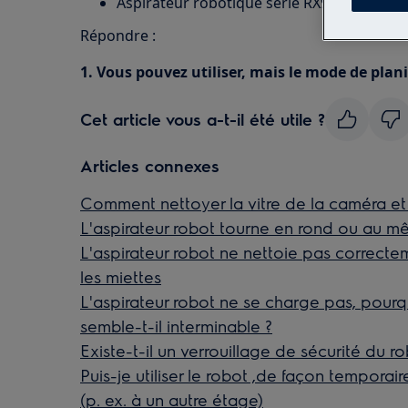
Aspirateur robotique série RX9
Répondre :
1. Vous pouvez utiliser, mais le mode de plani
Cet article vous a-t-il été utile ?
Articles connexes
Comment nettoyer la vitre de la caméra et l
L'aspirateur robot tourne en rond ou au m
L'aspirateur robot ne nettoie pas correcteme
les miettes
L'aspirateur robot ne se charge pas, pour
semble-t-il interminable ?
Existe-t-il un verrouillage de sécurité du ro
Puis-je utiliser le robot ,de façon tempora
(p. ex. à un autre étage)