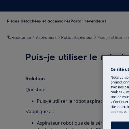
Pièces détachées et accessoires
Portail revendeurs
Assistance
Aspirateurs
Robot Aspirateur
Puis-je utiliser 
Puis-je utiliser le robo
Ce site u
Solution
Nous utiliso
promotionne
avec nos par
Question :
cookies », v
site, de vo
Puis-je utiliser le robot aspirateur sans l'
« Continuer 
site pourrai
S'applique à :
cookies
et 
Aspirateur robotique de la série Pure i9