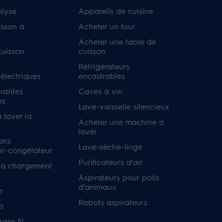
olyse
Appareils de cuisine
isson à
Acheter un four
Acheter une table de
cuisson
cuisson
Réfrigérateurs
 électriques
encastrables
irantes
Caves à vin
es
Lave-vaisselle silencieux
 laver la
Acheter une machine à
laver
ons
Lave-sèche-linge
ur-congélateur
Purificateurs d’air
 à chargement
Aspirateurs pour poils
d’animaux
e
Robots aspirateurs
s
ans fil