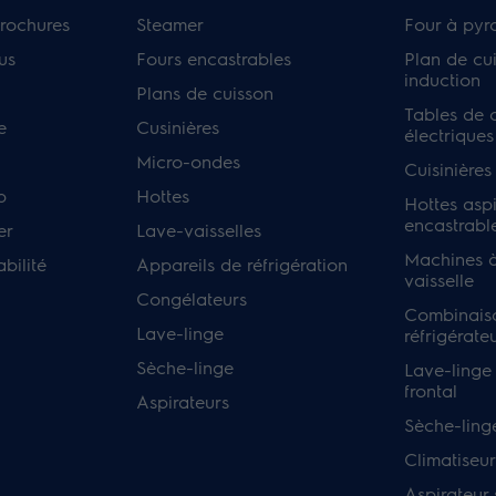
rochures
Steamer
Four à pyr
us
Fours encastrables
Plan de cu
induction
Plans de cuisson
Tables de 
e
Cusinières
électriques
Micro-ondes
Cuisinières
p
Hottes
Hottes asp
encastrabl
er
Lave-vaisselles
Machines à
bilité
Appareils de réfrigération
vaisselle
Congélateurs
Combinais
Lave-linge
réfrigérate
Sèche-linge
Lave-linge
frontal
Aspirateurs
Sèche-ling
Climatiseur
Aspirateur s