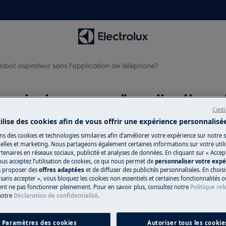
le robot aspirateur sans l'application de téléphone?
t aspirateur sans l'application
Conti
tilise des cookies afin de vous offrir une expérience personnalisé
ns des cookies et technologies similaires afin d’améliorer votre expérience sur notre si
Pièces de recha
lles et marketing. Nous partageons également certaines informations sur votre utilis
tenaires en réseaux sociaux, publicité et analyses de données. En cliquant sur « Accep
ous acceptez l’utilisation de cookies, ce qui nous permet de
personnaliser votre exp
Trouvez les pièce
us proposer des
offres adaptées
et de diffuser des publicités personnalisées. En chois
application de téléphone?
appareil dans notr
sans accepter », vous bloquez les cookies non essentiels et certaines fonctionnalités o
ent ne pas fonctionner pleinement. Pour en savoir plus, consultez notre
Politique rel
livrer directement
notre
Déclaration de confidentialité
.
Acheter mainte
Paramètres des cookies
Autoriser tous les cookie