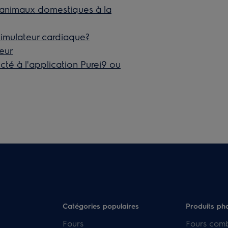
des animaux domestiques à la
 stimulateur cardiaque?
eur
cté à l'application Purei9 ou
Catégories populaires
Produits ph
Fours
Fours com