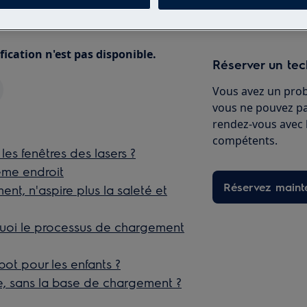
fication n'est pas disponible.
Réserver un tec
Vous avez un prob
vous ne pouvez p
rendez-vous avec l
compétents.
es fenêtres des lasers ?
ême endroit
Réservez maint
nt, n'aspire plus la saleté et
quoi le processus de chargement
bot pour les enfants ?
ire, sans la base de chargement ?