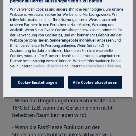
personalisiertes Nutzungserlebnis zu bieten.
Wir verwenden Cookies und andere ähnliche Technologien, um unsere
Ist die Ausgleichsheizung in Betrieb erwärmt
Website zu verbessern sowie für Werbe- und Marketingzwecke. Wir
sich das Innengehäuse an dieser Stelle leicht.
teilen Informationen über Ihre Nutzung unserer Website auch mit
Solange die Temperaturen im Kühlschrank und
unseren Partnern in den Bereichen soziale Medien, Werbung und
Analytik. Wenn Sie auf «Alle Cookies akzeptieren» klicken, stimmen Sie
Tiefkühlfach in Ordnung sind besteht keinen
der Verwendung von Cookies zu, und wir können
Ihr Erlebnis
auf der
Grund zur Sorge. Der Kühlschrank regelt die
Website personalisieren,
Sonderangebote individuell anpassen
und
Ihnen personalisierte Werbung anbieten. Wenn Sie auf «Ohne
Heizung selbständig und benötigt diese bei
Zustimmung fortfahren» klicken, blockieren Sie nicht essenzielle
bestimmten Bedingungen damit die
Cookies, wodurch Ihr Browsererlebnis und die von uns angebotenen
Temperaturen im Kühlschrank und Tiefkühlfach
Dienste beeinträchtigt werden können. Weitere Informationen finden
Sie in unserer
Cookie-Richtlinie
und unserer
Datenschutzerklärung
.
stabil bleiben.
Die Heizung wird unter folgenden Bedingungen
Cookie-Einstellungen
Alle Cookie akzeptieren
eingeschalten:
- Wenn die Umgebungstemperatur kälter als
18°C ist. (z.B. wenn das Gerät in einem nicht
beheizten Raum betrieben wird)
- Wenn die FastFreeze Funktion an der
Steuerung des Kühlschrankes aktiviert wird.