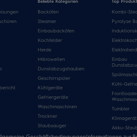
Beliebte Kategorien
Top Produk
isungen
Backöfen
Kombi-Ste
schüren
Steamer
Pyrolyse B
Einbaubacköfen
Induktions
Kochfelder
Elektrokoch
Herde
Elektroher
Mikrowellen
Einbau
Dunstabzu
p
Dunstabzugshauben
Spülmasch
Geschirrspüler
Kühl-Gefri
bericht
Kühlgeräte
Frontloade
Gefriergeräte
Waschmasc
Waschmaschinen
Tumbler
Trockner
Klimagerät
Staubsauger
Akku-Stau
llgemeine Geschäftsbedingungen
Informationen zur Ba