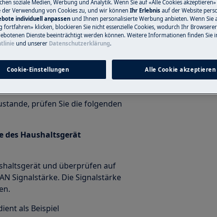
ichen soziale Medien, Werbung und Analytik. Wenn Sie auf «Alle Cookies akzeptieren» 
e der Verwendung von Cookies zu, und wir können
Ihr Erlebnis
auf der Website perso
bote individuell anpassen
und Ihnen personalisierte Werbung anbieten. Wenn Sie 
fortfahren» klicken, blockieren Sie nicht essenzielle Cookies, wodurch Ihr Browserer
ebotenen Dienste beeinträchtigt werden können. Weitere Informationen finden Sie i
tlinie
und unserer
Datenschutzerklärung
.
beschrieben durch.
Cookie-Einstellungen
Alle Cookie akzeptieren
stande, prüfen Sie die folgenden
he des Haushaltsgerät
shaltsgerät und überprüfen auf
AN Signalstärke. Die Signalstärke
en.
ent als Beispiel