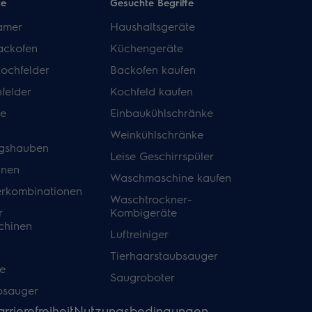
te
Gesuchte Begriffe
amer
Haushaltsgeräte
ackofen
Küchengeräte
kochfelder
Backofen kaufen
felder
Kochfeld kaufen
de
Einbaukühlschränke
Weinkühlschränke
gshauben
Leise Geschirrspüler
inen
Waschmaschine kaufen
erkombinationen
Waschtrockner-
r
Kombigeräte
hinen
Luftreiniger
Tierhaarstaubsauger
e
Saugroboter
bsauger
rrierefreiheit
Nutzungsbedingungen