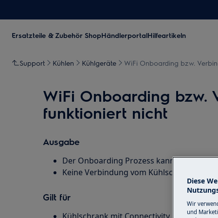
Ersatzteile & Zubehör Shop
Händlerportal
Hilfeartikeln
Support
Kühlen
Kühlgeräte
WiFi Onboarding bzw. Verbind
WiFi Onboarding bzw. 
funktioniert nicht
Ausgabe
Der Onboarding Prozess kann nicht abge
Keine Verbindung vom Kühlschrank zu Ap
Diese We
Nutzungs
Gilt für
Wir verwend
und Marketi
Kühlschrank mit Connectivity