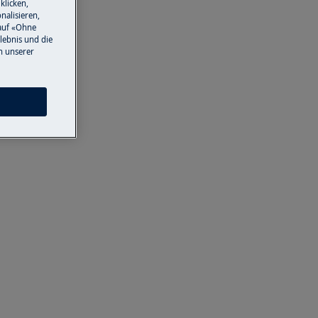
klicken,
nalisieren,
auf «Ohne
lebnis und die
n unserer