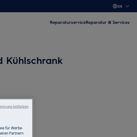
DE
Reparaturservice
Reparatur & Services
d Kühlschrank
immung fortfahren
wie für Werbe-
seren Partnern