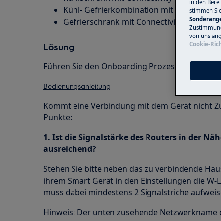
in den Bere
Kühl- Gefrierkombination mit Connectivity
stimmen Si
Sonderange
Gefrierschrank mit Connectivity
Zustimmung 
von uns ang
Cookie-Rich
Lösung
Führen Sie den Onboarding Prozess wie in der
Bedienungsanleitung
Kommt eine Verbindung mit dem Gerät nicht Zu
Punkte:
1. Ist die Signalstärke des Routers in der Nä
ausreichend?
Stehen Sie bitte neben das zu verbindende Hau
ihrem Smart Gerät in den Einstellungen die W-L
muss dabei mindestens 2 Signalstriche aufweis
Hinweis: Der unten zusehende Netzwerkname di