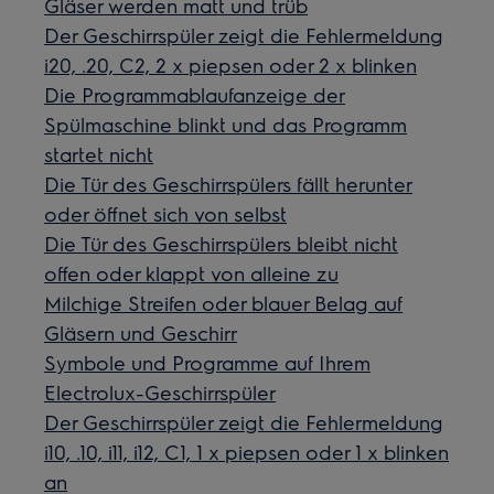
Gläser werden matt und trüb
Der Geschirrspüler zeigt die Fehlermeldung
i20, .20, C2, 2 x piepsen oder 2 x blinken
Die Programmablaufanzeige der
Spülmaschine blinkt und das Programm
startet nicht
Die Tür des Geschirrspülers fällt herunter
oder öffnet sich von selbst
Die Tür des Geschirrspülers bleibt nicht
offen oder klappt von alleine zu
Milchige Streifen oder blauer Belag auf
Gläsern und Geschirr
Symbole und Programme auf Ihrem
Electrolux-Geschirrspüler
Der Geschirrspüler zeigt die Fehlermeldung
i10, .10, i11, i12, C1, 1 x piepsen oder 1 x blinken
an