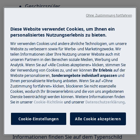
Geschirrspüler
Ohne Zustimmung fortfahren
Lösung
Diese Website verwendet Cookies, um Ihnen ein
Es ist sinnvoll den Geschirrspüler mit
personalisiertes Nutzungserlebnis zu bieten.
Warmwasser zu versorgen, wenn dafür
Wir verwenden Cookies und andere ähnliche Technologien, um unsere
erneuerbare Energie verwendet wird.
Website zu verbessern sowie für Werbe- und Marketingzwecke. Wir
teilen Informationen über Ihre Nutzung unserer Website auch mit
Der Geschirrspüler kann an Warmwasser
unseren Partnern in den Bereichen soziale Medien, Werbung und
angeschlossen werden, wenn die
Analytik. Wenn Sie auf «Alle Cookies akzeptieren» klicken, stimmen Sie
der Verwendung von Cookies zu, und wir können
Ihr Erlebnis
auf der
Einlauftemperatur des Wassers nicht
Website personalisieren,
Sonderangebote individuell anpassen
und
höher als 60 °C beträgt.
Ihnen personalisierte Werbung anbieten. Wenn Sie auf «Ohne
Zustimmung fortfahren» klicken, blockieren Sie nicht essenzielle
Helfen oben genannte Tipps nicht weiter,
Cookies, wodurch Ihr Browsererlebnis und die von uns angebotenen
Dienste beeinträchtigt werden können. Weitere Informationen finden
empfehlen wir Ihnen, einen Technikertermin zu
Sie in unserer
Cookie-Richtlinie
und unserer
Datenschutzerklärung
.
vereinbaren. Bitte wenden Sie sich an den
Electrolux Kundendienst, halten Sie bitte die
Cookie-Einstellungen
Alle Cookie akzeptieren
folgenden Gerätedaten bereit. Modell-, Produkt-
(PNC), MLC- und Seriennummer. Diese
Informationen finden Sie auf dem Typenschild