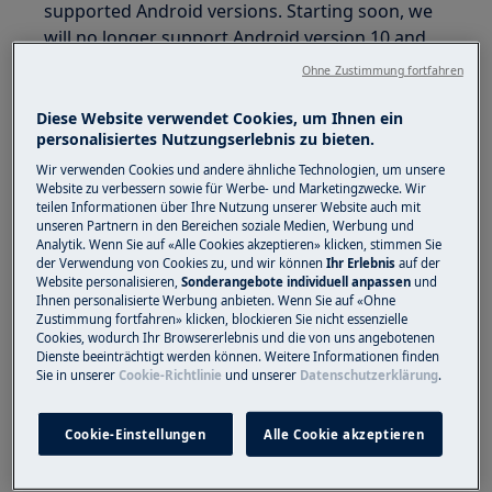
supported Android versions. Starting soon, we
will no longer support Android version 10 and
below.
Ohne Zustimmung fortfahren
Why the Change?
Diese Website verwendet Cookies, um Ihnen ein
personalisiertes Nutzungserlebnis zu bieten.
Better Features
: Newer Android versions
Wir verwenden Cookies und andere ähnliche Technologien, um unsere
come with exciting features that enhance
Website zu verbessern sowie für Werbe- und Marketingzwecke. Wir
your app experience.
teilen Informationen über Ihre Nutzung unserer Website auch mit
unseren Partnern in den Bereichen soziale Medien, Werbung und
Improved Security
: Stay protected with
Analytik. Wenn Sie auf «Alle Cookies akzeptieren» klicken, stimmen Sie
the latest security updates.
der Verwendung von Cookies zu, und wir können
Ihr Erlebnis
auf der
Enhanced Accessibility
: We want
Website personalisieren,
Sonderangebote individuell anpassen
und
Ihnen personalisierte Werbung anbieten. Wenn Sie auf «Ohne
everyone, including users with disabilities,
Zustimmung fortfahren» klicken, blockieren Sie nicht essenzielle
to have a seamless experience.
Cookies, wodurch Ihr Browsererlebnis und die von uns angebotenen
Dienste beeinträchtigt werden können. Weitere Informationen finden
What This Means for You
Sie in unserer
Cookie-Richtlinie
und unserer
Datenschutzerklärung
.
If you're using Android 10 or lower, you
Cookie-Einstellungen
Alle Cookie akzeptieren
won't be able to update the app.
You might miss out on new features and