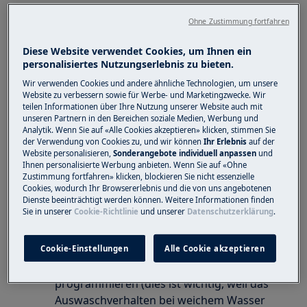
Gilt für
Ohne Zustimmung fortfahren
Alle Waschmaschinen
Diese Website verwendet Cookies, um Ihnen ein
personalisiertes Nutzungserlebnis zu bieten.
Lösung
Wir verwenden Cookies und andere ähnliche Technologien, um unsere
Website zu verbessern sowie für Werbe- und Marketingzwecke. Wir
Grundsätzlich können Sie eine Waschmaschine
teilen Informationen über Ihre Nutzung unserer Website auch mit
unseren Partnern in den Bereichen soziale Medien, Werbung und
aus unserem Haus mit Regenwasser betreiben.
Analytik. Wenn Sie auf «Alle Cookies akzeptieren» klicken, stimmen Sie
der Verwendung von Cookies zu, und wir können
Ihr Erlebnis
auf der
Bitte beachten Sie folgende Grundsätze:
Website personalisieren,
Sonderangebote individuell anpassen
und
Ihnen personalisierte Werbung anbieten. Wenn Sie auf «Ohne
Zustimmung fortfahren» klicken, blockieren Sie nicht essenzielle
Der Wasserdruck muss mindestens 0,5 bar
Cookies, wodurch Ihr Browsererlebnis und die von uns angebotenen
betragen. Hinweise finden Sie in der .
Dienste beeinträchtigt werden können. Weitere Informationen finden
Sie in unserer
Cookie-Richtlinie
und unserer
Datenschutzerklärung
.
Bedienungsanleitung
Cookie-Einstellungen
Alle Cookie akzeptieren
Wir empfehlen Ihnen jedoch, einen
zusätzlichen Spülgang fix zu
programmieren (dies ist wichtig, weil das
Auswaschverhalten bei weichem Wasser