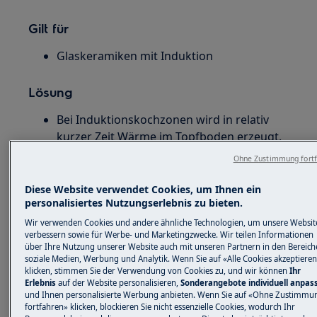
Gilt für
Glaskeramiken mit Induktion
Lösung
Bei Induktionskochzonen wird in relativ
kurzer Zeit Wärme im Topfboden erzeugt.
Die Wärmeverteilung hängt stark vom
Ohne Zustimmung fort
Material und Stärke des Topfbodens, dem
Topfdurchmesser und der eingestellten
Diese Website verwendet Cookies, um Ihnen ein
personalisiertes Nutzungserlebnis zu bieten.
Kochstufe ab.
Achten Sie darauf, dass der Topf mittig auf
Wir verwenden Cookies und andere ähnliche Technologien, um unsere Websit
verbessern sowie für Werbe- und Marketingzwecke. Wir teilen Informationen
der Kochzone steht und den in der
über Ihre Nutzung unserer Website auch mit unseren Partnern in den Bereich
angegebenen Topfdurchmesser besitzt. Ist
soziale Medien, Werbung und Analytik. Wenn Sie auf «Alle Cookies akzeptiere
der Topfdurchmesser zu klein, wird der
klicken, stimmen Sie der Verwendung von Cookies zu, und wir können
Ihr
Erlebnis
auf der Website personalisieren,
Sonderangebote individuell anpas
äußere Rand nur durch Wärmeleitung
und Ihnen personalisierte Werbung anbieten. Wenn Sie auf «Ohne Zustimmu
erhitzt.
fortfahren» klicken, blockieren Sie nicht essenzielle Cookies, wodurch Ihr