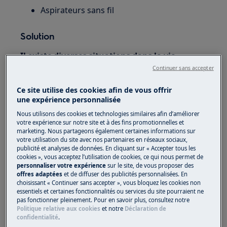
Aspirateurs sans fil
Solution
Il existe diverses situations dans la vie
quotidienne où l'on aspire involontairement
Continuer sans accepter
des liquides avec son aspirateur (tapis
Ce site utilise des cookies afin de vous offrir
pelouse sur le balcon, salle de bain, cuisine,
une expérience personnalisée
parapluie mouillé devant la porte, animaux,
Nous utilisons des cookies et technologies similaires afin d’améliorer
etc.).
votre expérience sur notre site et à des fins promotionnelles et
marketing. Nous partageons également certaines informations sur
Si vous remarquez que vous avez aspiré du
votre utilisation du site avec nos partenaires en réseaux sociaux,
liquide pendant le nettoyage, veuillez suivre
publicité et analyses de données. En cliquant sur « Accepter tous les
cookies », vous acceptez l’utilisation de cookies, ce qui nous permet de
les mesures ci-dessous :
personnaliser votre expérience
sur le site, de vous proposer des
offres adaptées
et de diffuser des publicités personnalisées. En
Ne jamais replacer l'appareil sur la station
choisissant « Continuer sans accepter », vous bloquez les cookies non
essentiels et certaines fonctionnalités ou services du site pourraient ne
de charge.
pas fonctionner pleinement. Pour en savoir plus, consultez notre
Eteindre l'appareil et retirer l'unité
Politique relative aux cookies
et notre
Déclaration de
manuelle de la partie balai (suivant le
confidentialité
.