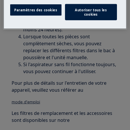
modèle).
Retirer tous les filtres de la partie à main et
Paramètres des cookies
Autoriser tous les
cookies
du bac à poussière, si nécessaire les rincer
(bac inclus) et bien laisser sécher (au
moins 24 heures).
Lorsque toutes les pièces sont
complètement sèches, vous pouvez
replacer les différents filtres dans le bac à
poussière et l'unité manuelle.
Si l'aspirateur sans fil fonctionne toujours,
vous pouvez continuer à l'utiliser.
Pour plus de détails sur l'entretien de votre
appareil, veuillez vous référer au
mode d'emploi
Les filtres de remplacement et les accessoires
sont disponibles sur notre