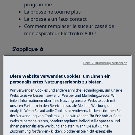
programme
La brosse ne tourne plus
La brosse a un faux contact
Comment remplacer le suceur cassé de
mon aspirateur Electrolux 800 ?
S'applique à
Aspirateurs Electrolux 800 (EP81xxx-
Ohne Zustimmung fortfahren
Modelle)
Aspirateurs AEG 8000 (AP81xxx-Modelle)
Diese Website verwendet Cookies, um Ihnen ein
personalisiertes Nutzungserlebnis zu bieten.
Solution
Wir verwenden Cookies und andere ähnliche Technologien, um unsere
Website zu verbessern sowie für Werbe- und Marketingzwecke. Wir
teilen Informationen über Ihre Nutzung unserer Website auch mit
La fiche du moteur de la brosse peut tomber en
unseren Partnern in den Bereichen soziale Medien, Werbung und
raison des vibrations persistantes.
Analytik. Wenn Sie auf «Alle Cookies akzeptieren» klicken, stimmen Sie
der Verwendung von Cookies zu, und wir können
Ihr Erlebnis
auf der
Contactez notre service après-vente pour une
Website personalisieren,
Sonderangebote individuell anpassen
und
Ihnen personalisierte Werbung anbieten. Wenn Sie auf «Ohne
solution adaptée. Veuillez mentionner dans la
Zustimmung fortfahren» klicken, blockieren Sie nicht essenzielle