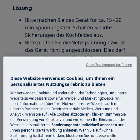
Lösung
Bitte machen Sie das Gerät für ca. 15 - 20
min Spannungsfrei. Schalten Sie
alle
Sicherungen des Kochfeldes aus.
Bitte prüfen Sie die Netzspannung bzw. ist
das Gerät richtig angeschlossen. Dies darf
nur durch eine qualifizierte Fachkraft
ausgeübt werden.
Ohne Zustimmung fortfahren
Bei Eingriffen ins Gerät bestehen
Diese Website verwendet Cookies, um Ihnen ein
erhebliche Gefahren durch den
personalisiertes Nutzungserlebnis zu bieten.
elektrischen Strom. Reparaturhinweise
Wir verwenden Cookies und andere ähnliche Technologien, um unsere
dürfen wir daher nur an autorisierte
Website zu verbessern sowie für Werbe- und Marketingzwecke. Wir
Fachkräfte weitergeben.
teilen Informationen über Ihre Nutzung unserer Website auch mit
unseren Partnern in den Bereichen soziale Medien, Werbung und
Details finden Sie auf der Rückseite Ihres
Analytik. Wenn Sie auf «Alle Cookies akzeptieren» klicken, stimmen Sie
Gerätes oder in der
Gebrauchsanweisung
der Verwendung von Cookies zu, und wir können
Ihr Erlebnis
auf der
Sollte die Fehlermeldung nach den oben
Website personalisieren,
Sonderangebote individuell anpassen
und
Ihnen personalisierte Werbung anbieten. Wenn Sie auf «Ohne
genannten Schritten
nicht
behoben sein,
Zustimmung fortfahren» klicken, blockieren Sie nicht essenzielle