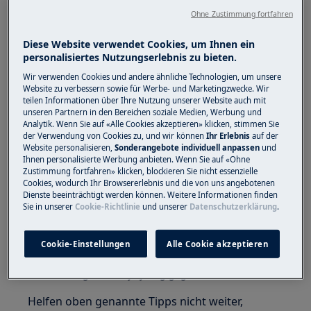
Gibt an, dass die Ankochautomatik
Ohne Zustimmung fortfahren
eingeschaltet ist.
Diese Website verwendet Cookies, um Ihnen ein
Abhilfe:
personalisiertes Nutzungserlebnis zu bieten.
Die Anzeige A bedeutet, dass die
Wir verwenden Cookies und andere ähnliche Technologien, um unsere
Ankochautomatik aktiviert ist.
Website zu verbessern sowie für Werbe- und Marketingzwecke. Wir
teilen Informationen über Ihre Nutzung unserer Website auch mit
unseren Partnern in den Bereichen soziale Medien, Werbung und
Dabei wird nach einer definierten Dauer
Analytik. Wenn Sie auf «Alle Cookies akzeptieren» klicken, stimmen Sie
der Verwendung von Cookies zu, und wir können
Ihr Erlebnis
auf der
von der höchsten Stufe in die zuvor
Website personalisieren,
Sonderangebote individuell anpassen
und
eingestellte Stufe automatisch
Ihnen personalisierte Werbung anbieten. Wenn Sie auf «Ohne
Zustimmung fortfahren» klicken, blockieren Sie nicht essenzielle
zurückgeschaltet.
Cookies, wodurch Ihr Browsererlebnis und die von uns angebotenen
Dienste beeinträchtigt werden können. Weitere Informationen finden
Anwendungsbeispiel:
Sie in unserer
Cookie-Richtlinie
und unserer
Datenschutzerklärung
.
Beim Kochen von Kartoffeln wird erst das
Wasser bei höchster Stufe zum Kochen
Cookie-Einstellungen
Alle Cookie akzeptieren
gebracht, bevor die Kartoffeln bei einer
niedrigeren Stufe fertig gegart werden.
Helfen oben genannte Tipps nicht weiter,