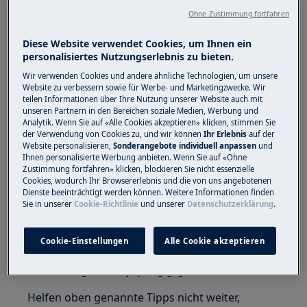
Gibt an, dass die Ankochautomatik
Ohne Zustimmung fortfahren
eingeschaltet ist.
Diese Website verwendet Cookies, um Ihnen ein
Abhilfe:
personalisiertes Nutzungserlebnis zu bieten.
Die Anzeige A bedeutet, dass die
Wir verwenden Cookies und andere ähnliche Technologien, um unsere
Ankochautomatik aktiviert ist.
Website zu verbessern sowie für Werbe- und Marketingzwecke. Wir
teilen Informationen über Ihre Nutzung unserer Website auch mit
unseren Partnern in den Bereichen soziale Medien, Werbung und
Dabei wird nach einer definierten Dauer
Analytik. Wenn Sie auf «Alle Cookies akzeptieren» klicken, stimmen Sie
der Verwendung von Cookies zu, und wir können
Ihr Erlebnis
auf der
von der höchsten Stufe in die zuvor
Website personalisieren,
Sonderangebote individuell anpassen
und
eingestellte Stufe automatisch
Ihnen personalisierte Werbung anbieten. Wenn Sie auf «Ohne
Zustimmung fortfahren» klicken, blockieren Sie nicht essenzielle
zurückgeschaltet.
Cookies, wodurch Ihr Browsererlebnis und die von uns angebotenen
Dienste beeinträchtigt werden können. Weitere Informationen finden
Anwendungsbeispiel:
Sie in unserer
Cookie-Richtlinie
und unserer
Datenschutzerklärung
.
Beim Kochen von Kartoffeln wird erst das
Wasser bei höchster Stufe zum Kochen
Cookie-Einstellungen
Alle Cookie akzeptieren
gebracht, bevor die Kartoffeln bei einer
niedrigeren Stufe fertig gegart werden.
Helfen oben genannte Tipps nicht weiter,