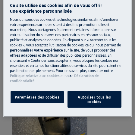
Ce site utilise des cookies afin de vous offrir
Voyez nos instructions supplémentaires
une expérience personnalisée
concernant le nettoyage de la brosse.
Nous utilisons des cookies et technologies similaires afin d’améliorer
votre expérience sur notre site et à des fins promotionnelles et
ici
marketing. Nous partageons également certaines informations sur
votre utilisation du site avec nos partenaires en réseaux sociaux,
Le tuyau / tuyau flexible (conduit d'air à
publicité et analyses de données. En cliquant sur « Accepter tous les
cookies », vous acceptez l’utilisation de cookies, ce qui nous permet de
l'arrière de la buse) est bouché
: retirez
personnaliser votre expérience
sur le site, de vous proposer des
l'unité manuelle de la partie balai et
offres adaptées
et de diffuser des publicités personnalisées. En
choisissant « Continuer sans accepter », vous bloquez les cookies non
vérifiez le conduit d'air et le tuyau flexible
essentiels et certaines fonctionnalités ou services du site pourraient ne
(voir les instructions ci-dessous).
pas fonctionner pleinement. Pour en savoir plus, consultez notre
Pour déceler si l'unité manuelle est
Politique relative aux cookies
et notre
Déclaration de
confidentialité
.
bouchée, retirez le bac à poussière et
vérifiez l'entrée d'air.
Paramètres des cookies
Autoriser tous les
Appuyez simultanément sur le raccord
cookies