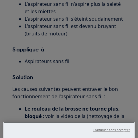
L'aspirateur sans fil n'aspire plus la saleté
et les miettes
L'aspirateur sans fil s'éteint soudainement
L'aspirateur sans fil est devenu bruyant
(bruits de moteur)
S'applique à
Aspirateurs sans fil
Solution
Les causes suivantes peuvent entraver le bon
fonctionnement de l'aspirateur sans fil :
Le rouleau de la brosse ne tourne plus,
bloqué
: voir la vidéo de la (nettoyage de la
brosse) et son application.
Continuer sans accepter
fonction BRUSCHROLLCLEAN®