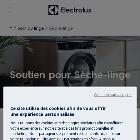
Soin du linge
Sèche-linge
Soutien pour Sèche-linge
Continuer sans accepter
Ce site utilise des cookies afin de vous offrir
une expérience personnalisée
Recherchez parmi nos articles d'assistance
Nous utilisons des cookies et technologies similaires afin d’améliorer
votre expérience sur notre site et à des fins promotionnelles et
marketing. Nous partageons également certaines informations sur
votre utilisation du site avec nos partenaires en réseaux sociaux,