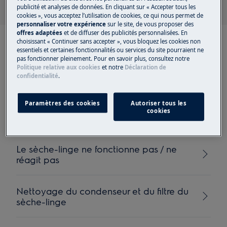
publicité et analyses de données. En cliquant sur « Accepter tous les
cookies », vous acceptez l’utilisation de cookies, ce qui nous permet de
personnaliser votre expérience
sur le site, de vous proposer des
offres adaptées
et de diffuser des publicités personnalisées. En
choisissant « Continuer sans accepter », vous bloquez les cookies non
essentiels et certaines fonctionnalités ou services du site pourraient ne
pas fonctionner pleinement. Pour en savoir plus, consultez notre
Politique relative aux cookies
et notre
Déclaration de
confidentialité
.
Articles recommandés
pour Sèche-linge
Paramètres des cookies
Autoriser tous les
cookies
Le sèche-linge ne fonctionne pas / ne
réagit pas
Nettoyage du condenseur et du filtre du
sèche-linge