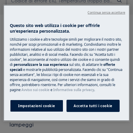
Continua senza accettare
Questo sito web utilizza i cookie per offrirle
un'esperienza personalizzata.
Utilizziamo i cookie e altre tecnologie simili per migliorare il nostro sito,
nonché per scopi promozionali e di marketing. Condividiamo inoltre le
Articoli consigliati per
informazioni relative al suo utilizzo del nostro sito con i nostri partner
pubblicitari, analitici e di social media. Facendo clic su "Accetta tutti i
Lavastoviglie
cookie", lei acconsente al nostro utilizzo dei cookie e ci consente quindi
di
personalizzare la sua esperienza
sul sito, di adattare le
offerte
speciali
e mostrarle pubblicità personalizzata. Facendo clic su "Continua
senza accettare", lei blocca i tipi di cookie non essenziali e la sua
esperienza di navigazione, così come i servizi che siamo in grado di
offrire, potrebbero risentirne. Per ulteriori informazioni, consulti le
Come aggiungere il brillantante alla tua
pagine
Avviso sui cookie
e
Informativa sulla privacy
.
lavastoviglie Electrolux
Impostazioni cookie
Accetta tutti i cookie
La lavastoviglie mostra il messaggio di
errore i30, .30, C3, 3 segnali acustici o 3
lampeggi