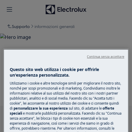
Supporto
informazioni generali
Continua senza accettare
Supporto per informazioni
Questo sito web utilizza i cookie per offrirle
generali
un'esperienza personalizzata.
Utilizziamo i cookie e altre tecnologie simili per migliorare il nostro sito,
nonché per scopi promozionali e di marketing. Condividiamo inoltre le
informazioni relative al suo utilizzo del nostro sito con i nostri partner
pubblicitari, analitici e di social media. Facendo clic su "Accetta tutti i
cookie", lei acconsente al nostro utilizzo dei cookie e ci consente quindi
di
personalizzare la sua esperienza
sul sito, di adattare le
offerte
speciali
e mostrarle pubblicità personalizzata. Facendo clic su "Continua
Cerca tra i nostri articoli di supporto
senza accettare", lei blocca i tipi di cookie non essenziali e la sua
esperienza di navigazione, così come i servizi che siamo in grado di
offrire, potrebbero risentirne. Per ulteriori informazioni, consulti le